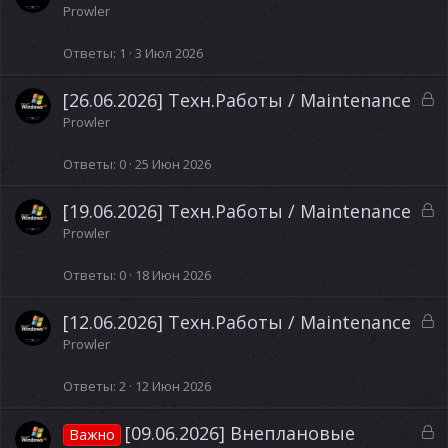
а
а
Prowler
к
р
Ответы
1
3 Июл 2026
ы
т
З
[26.06.2026] Техн.Работы / Maintenance
а
а
Prowler
к
р
Ответы
0
25 Июн 2026
ы
т
З
[19.06.2026] Техн.Работы / Maintenance
а
а
Prowler
к
р
Ответы
0
18 Июн 2026
ы
т
З
[12.06.2026] Техн.Работы / Maintenance
а
а
Prowler
к
р
Ответы
2
12 Июн 2026
ы
т
З
[09.06.2026] Внеплановые
Важно
а