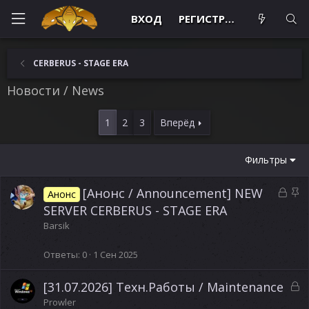
ВХОД
РЕГИСТРАЦИЯ
CERBERUS - STAGE ERA
Новости / News
1
2
3
Вперёд
Фильтры
З
З
[Анонс / Announcement] NEW
Анонс
а
а
SERVER CERBERUS - STAGE ERA
к
к
Barsik
р
р
ы
е
Ответы
0
1 Сен 2025
т
п
а
л
З
[31.07.2026] Техн.Работы / Maintenance
е
а
Prowler
н