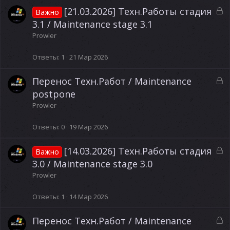
а
З
[21.03.2026] Техн.Работы стадия
Важно
а
3.1 / Maintenance stage 3.1
к
Prowler
р
ы
Ответы
1
21 Мар 2026
т
а
З
Перенос Техн.Работ / Maintenance
а
postpone
к
Prowler
р
ы
Ответы
0
19 Мар 2026
т
а
З
[14.03.2026] Техн.Работы стадия
Важно
а
3.0 / Maintenance stage 3.0
к
Prowler
р
ы
Ответы
1
14 Мар 2026
т
а
З
Перенос Техн.Работ / Maintenance