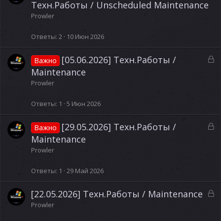
а
Техн.Работы / Unscheduled Maintenance
к
Prowler
р
ы
Ответы
2
10 Июн 2026
т
а
З
[05.06.2026] Техн.Работы /
Важно
а
Maintenance
к
Prowler
р
ы
Ответы
1
5 Июн 2026
т
а
З
[29.05.2026] Техн.Работы /
Важно
а
Maintenance
к
Prowler
р
ы
Ответы
1
29 Май 2026
т
а
З
[22.05.2026] Техн.Работы / Maintenance
а
Prowler
к