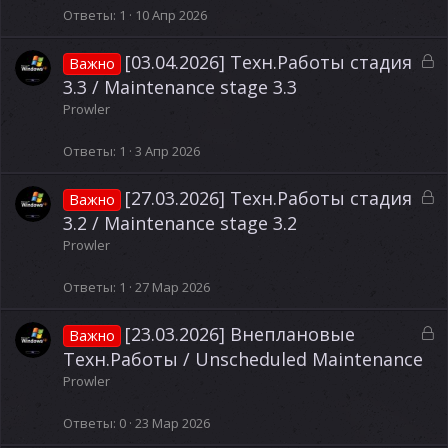
ы
Ответы
1
10 Апр 2026
т
а
З
[03.04.2026] Техн.Работы стадия
Важно
а
3.3 / Maintenance stage 3.3
к
Prowler
р
ы
Ответы
1
3 Апр 2026
т
а
З
[27.03.2026] Техн.Работы стадия
Важно
а
3.2 / Maintenance stage 3.2
к
Prowler
р
ы
Ответы
1
27 Мар 2026
т
а
З
[23.03.2026] Внеплановые
Важно
а
Техн.Работы / Unscheduled Maintenance
к
Prowler
р
ы
Ответы
0
23 Мар 2026
т