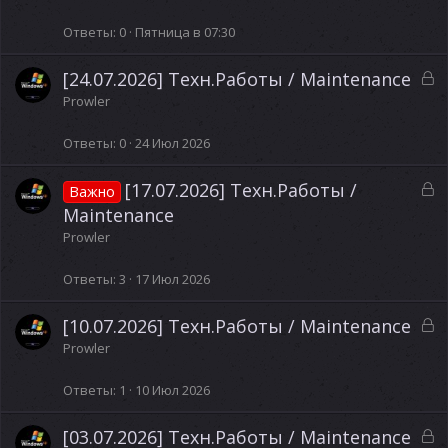
к
о
р
Ответы
0
Пятница в 07:30
ы
т
З
[24.07.2026] Техн.Работы / Maintenance
а
а
Prowler
к
р
Ответы
0
24 Июл 2026
ы
т
З
[17.07.2026] Техн.Работы /
Важно
а
а
Maintenance
к
Prowler
р
ы
Ответы
3
17 Июл 2026
т
а
З
[10.07.2026] Техн.Работы / Maintenance
а
Prowler
к
р
Ответы
1
10 Июл 2026
ы
т
З
[03.07.2026] Техн.Работы / Maintenance