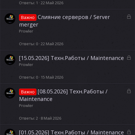
р
Ответы
1
22 Май 2026
ы
т
З
Слияние серверов / Server
Важно
а
а
merger
к
Prowler
р
ы
Ответы
0
22 Май 2026
т
а
З
[15.05.2026] Техн.Работы / Maintenance
а
Prowler
к
р
Ответы
0
15 Май 2026
ы
т
З
[08.05.2026] Техн.Работы /
Важно
а
а
Maintenance
к
Prowler
р
ы
Ответы
2
8 Май 2026
т
а
З
[01.05.2026] Техн.Работы / Maintenance