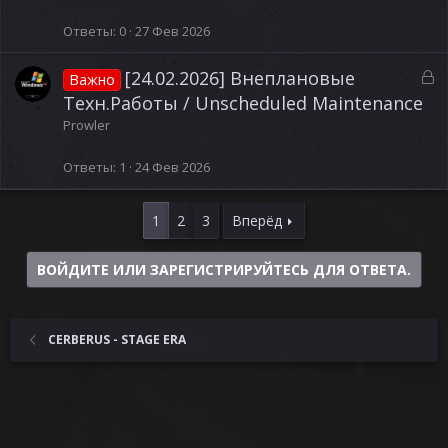
р
ы
Ответы
0
27 Фев 2026
т
а
З
[24.02.2026] Внеплановые
Важно
а
Техн.Работы / Unscheduled Maintenance
к
Prowler
р
ы
Ответы
1
24 Фев 2026
т
а
1
2
3
Вперёд
ВОЙДИТЕ ИЛИ ЗАРЕГИСТРИРУЙТЕСЬ ДЛЯ ОТВЕТА.
CERBERUS - STAGE ERA