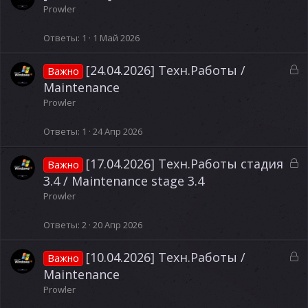
а
Prowler
к
р
Ответы
1
1 Май 2026
ы
т
З
[24.04.2026] Техн.Работы /
Важно
а
а
Maintenance
к
Prowler
р
ы
Ответы
1
24 Апр 2026
т
а
З
[17.04.2026] Техн.Работы стадия
Важно
а
3.4 / Maintenance stage 3.4
к
Prowler
р
ы
Ответы
2
20 Апр 2026
т
а
З
[10.04.2026] Техн.Работы /
Важно
а
Maintenance
к
Prowler
р