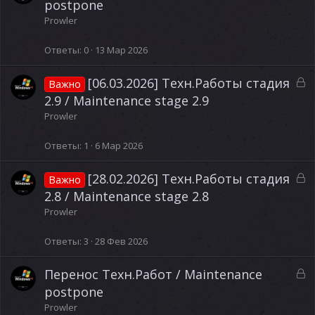
а
postpone
к
Prowler
р
ы
Ответы
0
13 Мар 2026
т
а
З
[06.03.2026] Техн.Работы стадия
Важно
а
2.9 / Maintenance stage 2.9
к
Prowler
р
ы
Ответы
1
6 Мар 2026
т
а
З
[28.02.2026] Техн.Работы стадия
Важно
а
2.8 / Maintenance stage 2.8
к
Prowler
р
ы
Ответы
3
28 Фев 2026
т
а
З
Перенос Техн.Работ / Maintenance
а
postpone
к
Prowler