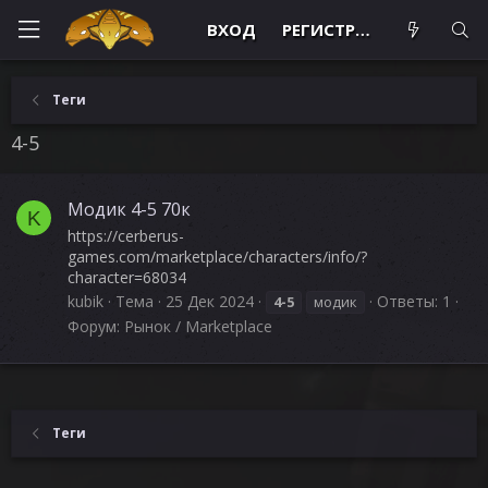
ВХОД
РЕГИСТРАЦИЯ
Теги
4-5
Модик 4-5 70к
K
https://cerberus-
games.com/marketplace/characters/info/?
character=68034
kubik
Тема
25 Дек 2024
Ответы: 1
4-5
модик
Форум:
Рынок / Marketplace
Теги