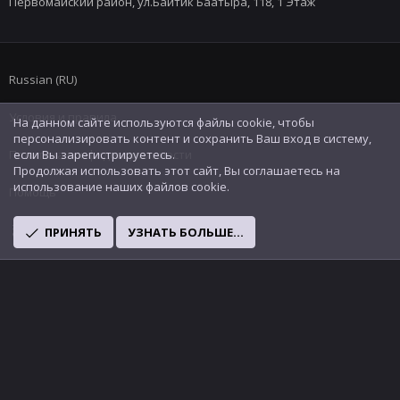
Первомайский район, ул.Байтик Баатыра, 118, 1 Этаж
Russian (RU)
Условия и правила
На данном сайте используются файлы cookie, чтобы
персонализировать контент и сохранить Ваш вход в систему,
Политика конфиденциальности
если Вы зарегистрируетесь.
Продолжая использовать этот сайт, Вы соглашаетесь на
использование наших файлов cookie.
Помощь
R
ПРИНЯТЬ
УЗНАТЬ БОЛЬШЕ...
S
S