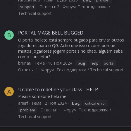
bug
prowler
Ответы: 2
Форум:
Тех.поддержка /
support
Technical support
PORTAL MAGE BELL BUGGED
B
O portal bellato está sempre bugado para enviar outros
jogadores para o QG. Acho que isso ocorre porque
muitos jogadores jogam portais no chão, alguém sabe
como consertar?
brunau
Тема
10 Ноя 2024
bug
help
portal
Ответы: 1
Форум:
Тех.поддержка / Technical support
Unable to redefine your class - HELP
A
Please someone help me
arierf
Тема
2 Ноя 2024
bug
critical error
Ответы: 1
Форум:
Тех.поддержка /
problem
Technical support