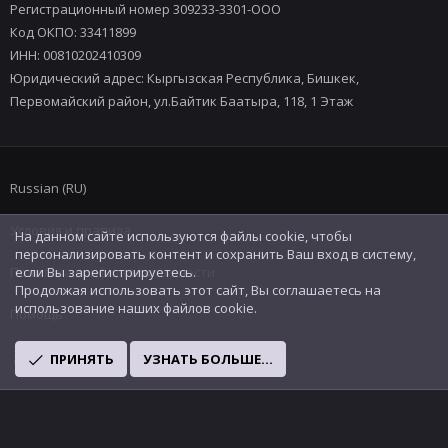
Регистрационный номер 309233-3301-ООО
Код ОКПО: 33411899
ИНН: 00810202410309
Юридический адрес: Кыргызская Республика, Бишкек,
Первомайский район, ул.Байтик Баатыра, 118, 1 Этаж
Russian (RU)
Условия и правила
На данном сайте используются файлы cookie, чтобы
персонализировать контент и сохранить Ваш вход в систему,
Политика конфиденциальности
если Вы зарегистрируетесь.
Продолжая использовать этот сайт, Вы соглашаетесь на
использование наших файлов cookie.
Помощь
R
ПРИНЯТЬ
УЗНАТЬ БОЛЬШЕ...
S
S