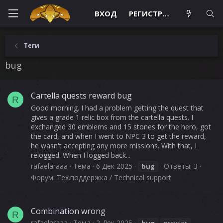
ВХОД
РЕГИСТРАЦИЯ
Теги
bug
Cartella quests reward bug
R
Good morning. I had a problem getting the quest that
gives a grade 1 relic box from the cartella quests. I
exchanged 30 emblems and 15 stones for the hero, got
the card, and when I went to NPC 3 to get the reward,
he wasn't accepting any more missions. With that, I
relogged. When I logged back...
rafaelaraaa
Тема
6 Дек 2025
Ответы: 3
bug
Форум:
Тех.поддержка / Technical support
Combination wrong
R
rafaelaraaa
Тема
2 Дек 2025