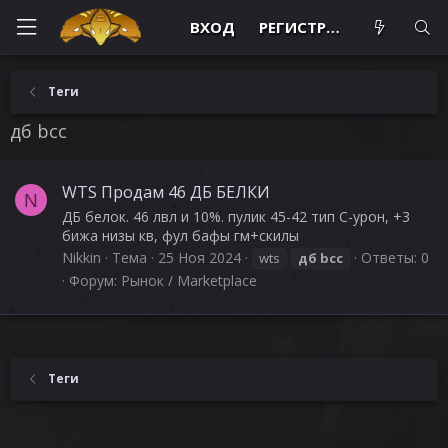
ВХОД
РЕГИСТРАЦИЯ
Теги
дб bcc
WTS Продам 46 ДБ БЕЛКИ
N
ДБ белок. 46 лвл и 10%. пулик 45-42 тип С-урон, +3
бижа низы кв, фул бафы гм+скилы
Nikkin
Тема
25 Ноя 2024
Ответы: 0
wts
дб
bcc
Форум:
Рынок / Marketplace
Теги