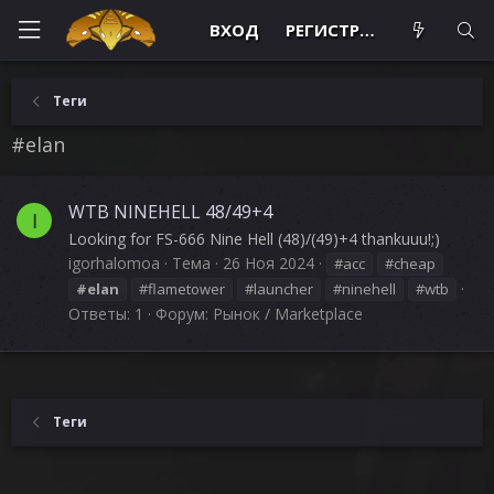
ВХОД
РЕГИСТРАЦИЯ
Теги
#elan
WTB NINEHELL 48/49+4
I
Looking for FS-666 Nine Hell (48)/(49)+4 thankuuu!;)
igorhalomoa
Тема
26 Ноя 2024
#acc
#cheap
#elan
#flametower
#launcher
#ninehell
#wtb
Ответы: 1
Форум:
Рынок / Marketplace
Теги