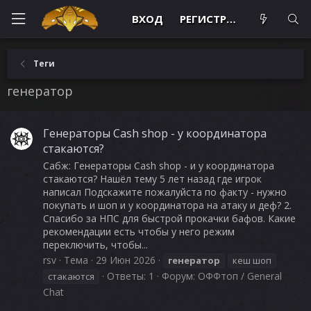
ВХОД
РЕГИСТРАЦИЯ
Теги
генератор
Генераторы Cash shop - у координатора
стакаются?
Сабж: Генераторы Cash shop - и у координатора
стакаются? Нашёл тему 5 лет назад где игрок
написал Подскажите пожалуйста по факту - нужно
покупать и шоп и у координатора на атаку и деф? 2.
Спасибо за НПС для быстрой прокачки бафов. Какие
рекомендации есть чтобы у него режим
переключить, чтобы...
rsv
Тема
29 Июн 2026
генератор
кеш шоп
Ответы: 1
Форум:
ОФФтоп / General
стакаются
Chat