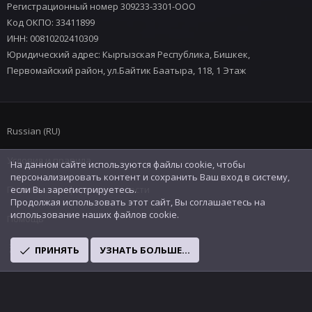
Регистрационный номер 309233-3301-ООО
Код ОКПО: 33411899
ИНН: 00810202410309
Юридический адрес: Кыргызская Республика, Бишкек,
Первомайский район, ул.Байтик Баатыра, 118, 1 Этаж
Russian (RU)
Условия и правила
На данном сайте используются файлы cookie, чтобы
персонализировать контент и сохранить Ваш вход в систему,
Политика конфиденциальности
если Вы зарегистрируетесь.
Продолжая использовать этот сайт, Вы соглашаетесь на
использование наших файлов cookie.
Помощь
R
ПРИНЯТЬ
УЗНАТЬ БОЛЬШЕ...
S
S