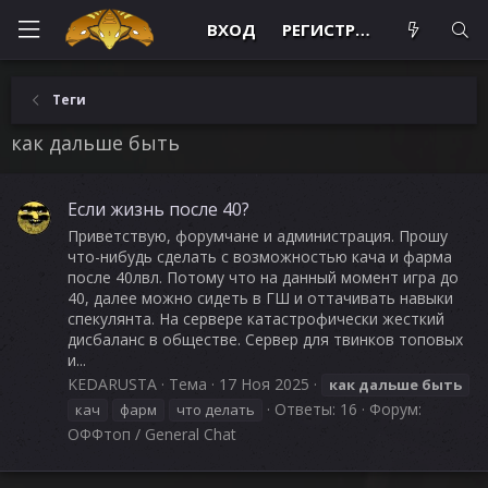
ВХОД
РЕГИСТРАЦИЯ
Теги
как дальше быть
Если жизнь после 40?
Приветствую, форумчане и администрация. Прошу
что-нибудь сделать с возможностью кача и фарма
после 40лвл. Потому что на данный момент игра до
40, далее можно сидеть в ГШ и оттачивать навыки
спекулянта. На сервере катастрофически жесткий
дисбаланс в обществе. Сервер для твинков топовых
и...
KEDARUSTA
Тема
17 Ноя 2025
как
дальше
быть
Ответы: 16
Форум:
кач
фарм
что делать
ОФФтоп / General Chat