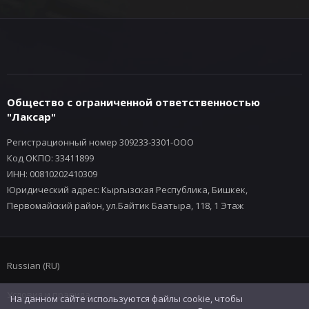
Общество с ограниченной ответственностью
"Лаксар"
Регистрационный номер 309233-3301-ООО
Код ОКПО: 33411899
ИНН: 00810202410309
Юридический адрес: Кыргызская Республика, Бишкек,
Первомайский район, ул.Байтик Баатыра, 118, 1 Этаж
Russian (RU)
Условия и правила
На данном сайте используются файлы cookie, чтобы