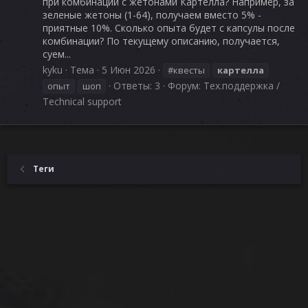
при комбинации с жетонами Картелла? Например, за
зеленые жетоны (1-64), получаем вместо 5% -
приятные 10%. Сколько опыта будет с капсулы после
комбинации? По текущему описанию, получается,
суем...
kyku
Тема
5 Июн 2026
#квесты
картелла
Ответы: 3
Форум:
Тех.поддержка /
опыт
шоп
Technical support
Теги