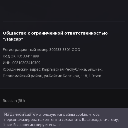
Общество с ограниченной ответственностью
"Лаксар"
Регистрационный номер 309233-3301-ООО
Код ОКПО: 33411899
ИНН: 00810202410309
Юридический адрес: Кыргызская Республика, Бишкек,
Первомайский район, ул.Байтик Баатыра, 118, 1 Этаж
Russian (RU)
Условия и правила
На данном сайте используются файлы cookie, чтобы
персонализировать контент и сохранить Ваш вход в систему,
Политика конфиденциальности
если Вы зарегистрируетесь.