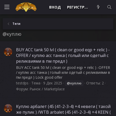
ВХОД
РЕГИСТРАЦИЯ
Теги
@куплю
BUY ACC tank 50 lvl ( clean or good eqp + relic ) -
OFFER / куплю асс танка ( голый или одетый с
реликвиями в пм предл )
BUY ACC tank 50 lvl ( clean or good eqp + relic ) -OFFER
/ куплю асс танка ( голый или одетый с реликвиями в
пм предл ) Lock good offer
testdps
Тема
9 Дек 2025
Ответы: 2
@куплю
Форум:
Рынок / Marketplace
Куплю арбалет (45 (41-2-3-4) +4 невеги ( такой
же пулик ) /WTB arbalet (45 (41-2-3-4) +4 KEEN (