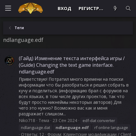
ВХОД
РЕГИСТРАЦИЯ
Теги
ndlanguage.edf
(Гайд) Изменение текста интерфейса игры /
(Guide) Changing the text game interface.
ndlanguage.edf
Приветствую! Потратил много времени на поиски
информации что бы разобраться и решил собрать в
кучу и поделиться. (информацию брал с форумов на
всех языках, в том числе других проектов, так что
будут просто никнеймы некоторых авторов) Для
чего это нужно? Возможно вас как и меня
раздражает слишком...
Niko718
Тема
23 Сен 2024
edf-dat converter
ndlanguage.dat
ndlanguage.edf
rf online language
Ответы: 12
Форум:
Клиентские модификации / Client