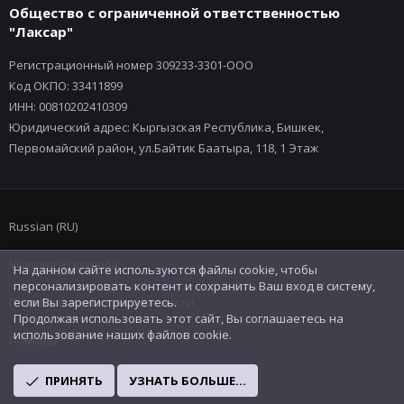
Общество с ограниченной ответственностью
"Лаксар"
Регистрационный номер 309233-3301-ООО
Код ОКПО: 33411899
ИНН: 00810202410309
Юридический адрес: Кыргызская Республика, Бишкек,
Первомайский район, ул.Байтик Баатыра, 118, 1 Этаж
Russian (RU)
Условия и правила
На данном сайте используются файлы cookie, чтобы
персонализировать контент и сохранить Ваш вход в систему,
Политика конфиденциальности
если Вы зарегистрируетесь.
Продолжая использовать этот сайт, Вы соглашаетесь на
использование наших файлов cookie.
Помощь
R
ПРИНЯТЬ
УЗНАТЬ БОЛЬШЕ...
S