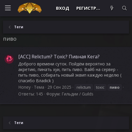
ВХОД
РЕГИСТРАЦИЯ
Теги
пиво
[ACC] Relictum? Toxic? Пивная Кега?
Доброго времени суток. Пойдём вероятно за
акретию, пинать хуи, пить пиво. Вайб на сервер -
пить пиво, собирать новый эквип каждую неделю (
спасибо Влаdick )
Honey
Тема
29 Сен 2025
relictum
toxic
пиво
Ответы: 145
Форум:
Гильдии / Guilds
Теги