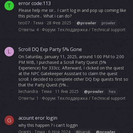
error code:113
T
Please help me sir... I can't log in and pop up coming like
this picture... What i can do?
teo07
Тема
28 Фев 2025
@prowler
prowler
Ответы: 4
Форум:
Тех.поддержка / Technical support
Scroll DQ Exp Party 5% Gone
L
On Saturday, January 11, 2025, around 1:00 PM to 2:00
PM WIB, I purchased a Scroll Party Quest (5%
Experience) for 333cc. Afterward, I clicked on the quest
at the NPC Gatekeeper Assistant to claim the quest
scroll. I decided to complete other DQ Exp quests first so
that the Party Quest (5%...
liechandra
Тема
11 Янв 2025
@prowler
hex
Ответы: 1
Форум:
Тех.поддержка / Technical support
acount eror login
G
why this happen ? i can't loggin
Grants
Тема
6 Ноя 2024
@barsik
@prowler