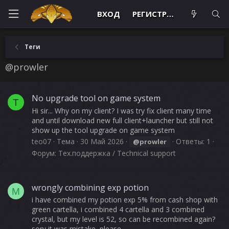
ВХОД
РЕГИСТРАЦИЯ
Теги
@prowler
No upgrade tool on game system
T
Hi sir... Why on my client? I was try fix client many time
and until download new full client+launcher but still not
show up the tool upgrade on game system
teo07
Тема
30 Май 2026
Ответы: 1
@prowler
Форум:
Тех.поддержка / Technical support
wrongly combining exp potion
M
i have combined my potion exp 5% from cash shop with
green cartella, i combined 4 cartella and 3 combined
crystal, but my level is 52, so can be recombined again?
sory it was mistake, please