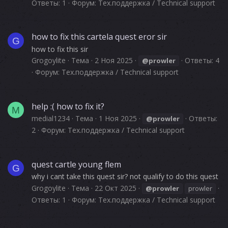
Ответы: 1
Форум:
Тех.поддержка / Technical support
how to fix this cartela quest eror sir
G
how to fix this sir
Grogoylite
Тема
2 Ноя 2025
Ответы: 4
@prowler
Форум:
Тех.поддержка / Technical support
help :( how to fix it?
M
medial1234
Тема
1 Ноя 2025
Ответы:
@prowler
2
Форум:
Тех.поддержка / Technical support
quest cartle young flem
G
why i cant take this quest sir? not qualify to do this quest
Grogoylite
Тема
22 Окт 2025
@prowler
prowler
Ответы: 1
Форум:
Тех.поддержка / Technical support