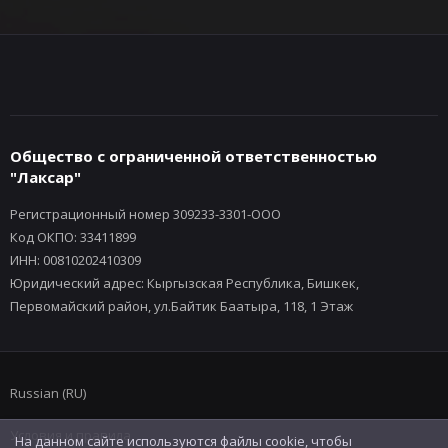
Общество с ограниченной ответственностью
"Лаксар"
Регистрационный номер 309233-3301-ООО
Код ОКПО: 33411899
ИНН: 00810202410309
Юридический адрес: Кыргызская Республика, Бишкек,
Первомайский район, ул.Байтик Баатыра, 118, 1 Этаж
Russian (RU)
Условия и правила
На данном сайте используются файлы cookie, чтобы