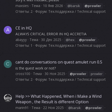
maxsies
Тема
10 Янв 2026
@barsik
@prowler
Ответы: 2
Форум:
Тех.поддержка / Technical support
CE in HQ
A
ALWAYS CRITICAL ERROR IN HQ ACCRETIA
abayyy
Тема
30 Дек 2025
@hex
@prowler
Ответы: 1
Форум:
Тех.поддержка / Technical support
cant do conversations on quest amulet run 0.5
C
is the quest work or not?
cross100
Тема
30 Ноя 2025
@prowler
prowler
Ответы: 2
Форум:
Тех.поддержка / Technical support
Help >> What Happened, When i Make a Wind
Weapon , the Result is different Option
marin91
Тема
22 Ноя 2025
@barsik
@prowler