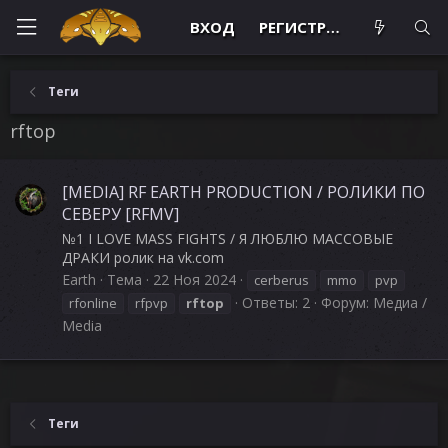
ВХОД
РЕГИСТРАЦИЯ
Теги
rftop
[MEDIA] RF EARTH PRODUCTION / РОЛИКИ ПО
СЕВЕРУ [RFMV]
№1 I LOVE MASS FIGHTS / Я ЛЮБЛЮ МАССОВЫЕ
ДРАКИ ролик на vk.com
Earth
Тема
22 Ноя 2024
cerberus
mmo
pvp
Ответы: 2
Форум:
Медиа /
rfonline
rfpvp
rftop
Media
Теги