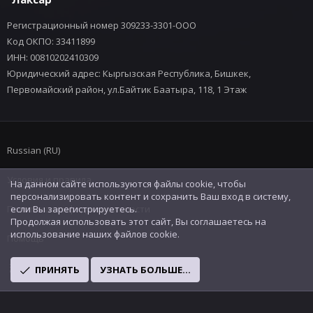
Регистрационный номер 309233-3301-ООО
Код ОКПО: 33411899
ИНН: 00810202410309
Юридический адрес: Кыргызская Республика, Бишкек,
Первомайский район, ул.Байтик Баатыра, 118, 1 Этаж
Russian (RU)
Условия и правила
На данном сайте используются файлы cookie, чтобы
персонализировать контент и сохранить Ваш вход в систему,
Политика конфиденциальности
если Вы зарегистрируетесь.
Продолжая использовать этот сайт, Вы соглашаетесь на
использование наших файлов cookie.
Помощь
R
ПРИНЯТЬ
УЗНАТЬ БОЛЬШЕ...
S
S