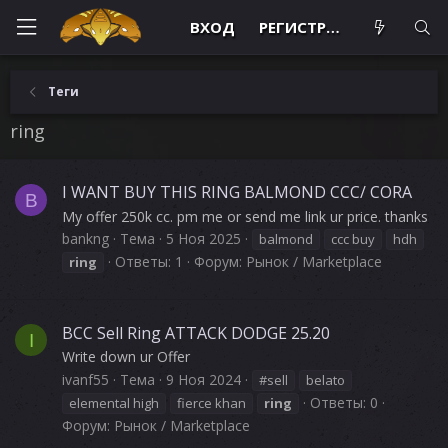
ВХОД
РЕГИСТРАЦИЯ
Теги
ring
I WANT BUY THIS RING BALMOND CCC/ CORA
B
My offer 250k cc. pm me or send me link ur price. thanks
bankng
Тема
5 Ноя 2025
balmond
ccc buy
hdh
Ответы: 1
Форум:
Рынок / Marketplace
ring
BCC Sell Ring ATTACK DODGE 25.20
I
Write down ur Offer
ivanf55
Тема
9 Ноя 2024
#sell
belato
Ответы: 0
elemental high
fierce khan
ring
Форум:
Рынок / Marketplace