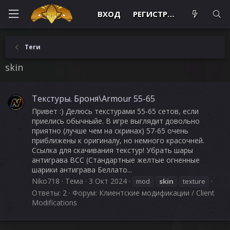
ВХОД
РЕГИСТРАЦИЯ
Теги
skin
Текстуры. Броня\Armour 55-65
Привет :) Делюсь текстурами 55-65 сетов, если
приелись обычныйе. В игре выглядит довольно
приятно (лучше чем на скринах) 57-65 очень
приближены к оригиналу, но немного красочней.
Ссылка для скачивания текстур! Убрать шары
антиграва BCC (Стандартные желтые огненные
шарики антиграва Беллато...
Niko718
Тема
3 Окт 2024
mod
skin
texture
Ответы: 2
Форум:
Клиентские модификации / Client
Modifications