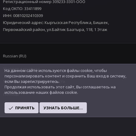
Регистрационный номер 309233-3301-ООО
Код ОКПО: 33411899
ИНН: 00810202410309
Юридический адрес: Кыргызская Республика, Бишкек,
Первомайский район, ул.Байтик Баатыра, 118, 1 Этаж
Russian (RU)
Условия и правила
На данном сайте используются файлы cookie, чтобы
персонализировать контент и сохранить Ваш вход в систему,
Политика конфиденциальности
если Вы зарегистрируетесь.
Продолжая использовать этот сайт, Вы соглашаетесь на
использование наших файлов cookie.
Помощь
R
ПРИНЯТЬ
УЗНАТЬ БОЛЬШЕ...
S
S