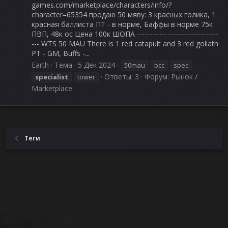
games.com/marketplace/characters/info/?
character=65354 продаю 50 мяву: 3 красных голика, 1
красная баллиста ПТ - в норме, Баффы в норме 75к
ПВП, 48к ос Цена 100к ШОПА --------------------------------
--- WTS 50 MAU There is 1 red catapult and 3 red goliath
PT - GM, Buffs -...
Earth
Тема
5 Дек 2024
50mau
bcc
spec
Ответы: 3
Форум:
Рынок /
specialist
tower
Marketplace
Теги