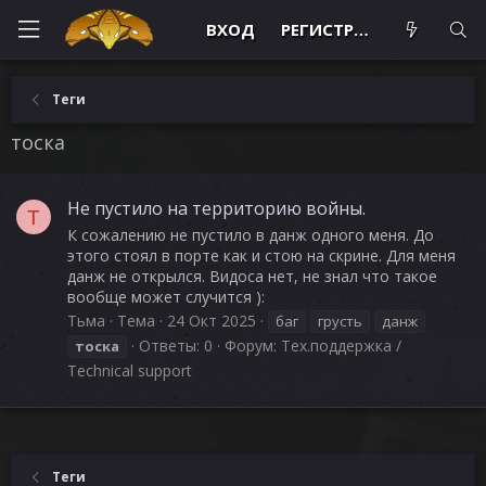
ВХОД
РЕГИСТРАЦИЯ
Теги
тоска
Не пустило на территорию войны.
Т
К сожалению не пустило в данж одного меня. До
этого стоял в порте как и стою на скрине. Для меня
данж не открылся. Видоса нет, не знал что такое
вообще может случится ):
Тьма
Тема
24 Окт 2025
баг
грусть
данж
Ответы: 0
Форум:
Тех.поддержка /
тоска
Technical support
Теги