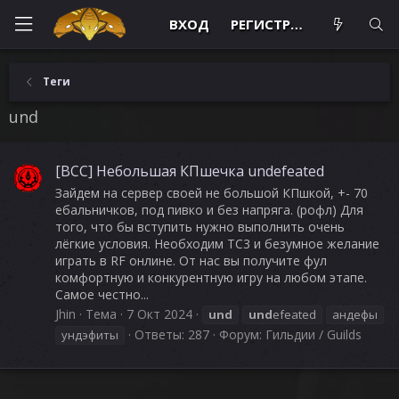
ВХОД
РЕГИСТРАЦИЯ
Теги
und
[BCC] Небольшая КПшечка undefeated
Зайдем на сервер своей не большой КПшкой, +- 70
ебальничков, под пивко и без напряга. (рофл) Для
того, что бы вступить нужно выполнить очень
лёгкие условия. Необходим ТС3 и безумное желание
играть в RF онлине. От нас вы получите фул
комфортную и конкурентную игру на любом этапе.
Самое честно...
Jhin
Тема
7 Окт 2024
und
und
efeated
андефы
Ответы: 287
Форум:
Гильдии / Guilds
ундэфиты