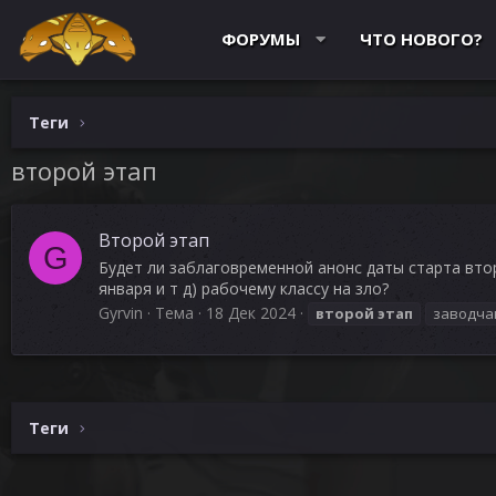
ФОРУМЫ
ЧТО НОВОГО?
Теги
второй этап
Второй этап
G
Будет ли заблаговременной анонс даты старта втор
января и т д) рабочему классу на зло?
Gyrvin
Тема
18 Дек 2024
второй
этап
заводча
Теги