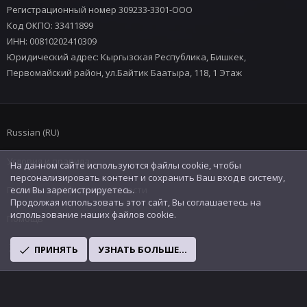
Регистрационный номер 309233-3301-ООО
Код ОКПО: 33411899
ИНН: 00810202410309
Юридический адрес: Кыргызская Республика, Бишкек,
Первомайский район, ул.Байтик Баатыра, 118, 1 Этаж
Russian (RU)
Условия и правила
На данном сайте используются файлы cookie, чтобы
персонализировать контент и сохранить Ваш вход в систему,
Политика конфиденциальности
если Вы зарегистрируетесь.
Продолжая использовать этот сайт, Вы соглашаетесь на
использование наших файлов cookie.
Помощь
R
ПРИНЯТЬ
УЗНАТЬ БОЛЬШЕ...
S
S