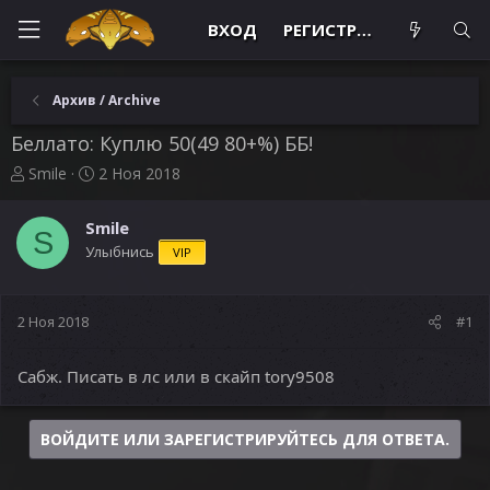
ВХОД
РЕГИСТРАЦИЯ
Архив / Archive
Беллато: Куплю 50(49 80+%) ББ!
А
Д
Smile
2 Ноя 2018
в
а
т
т
Smile
о
а
S
Улыбнись
VIP
р
н
т
а
е
ч
м
а
2 Ноя 2018
#1
ы
л
а
Сабж. Писать в лс или в скайп tory9508
ВОЙДИТЕ ИЛИ ЗАРЕГИСТРИРУЙТЕСЬ ДЛЯ ОТВЕТА.