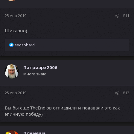
25 Апр 2019
#11
Шикарно)
Р
seosohard
е
а
к
ц
Патриарх2006
и
Много знаю
и
:
25 Апр 2019
#12
Вы бы еще TheEnd'ов отпиздили и подавали это как
эпичную победу)
Племяша