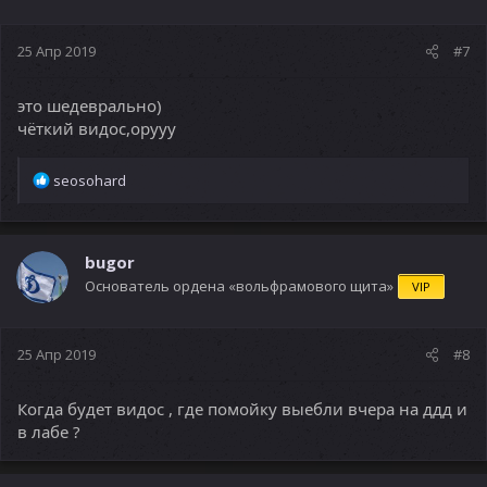
25 Апр 2019
#7
это шедеврально)
чёткий видос,орууу
Р
seosohard
е
а
к
ц
bugor
и
Основатель ордена «вольфрамового щита»
VIP
и
:
25 Апр 2019
#8
Когда будет видос , где помойку выебли вчера на ддд и
в лабе ?