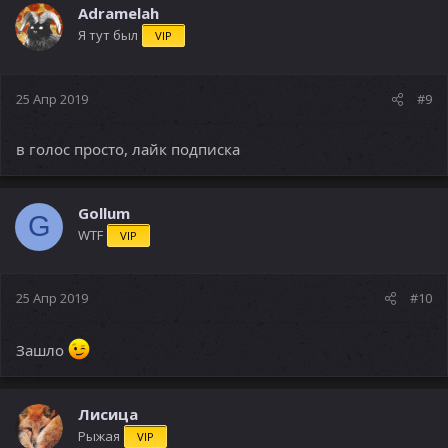
Adramelah
Я тут был
VIP
25 Апр 2019
#9
в голос просто, лайк подписка
Gollum
G
WTF
VIP
25 Апр 2019
#10
Зашло
Лисица
Рыжая
VIP