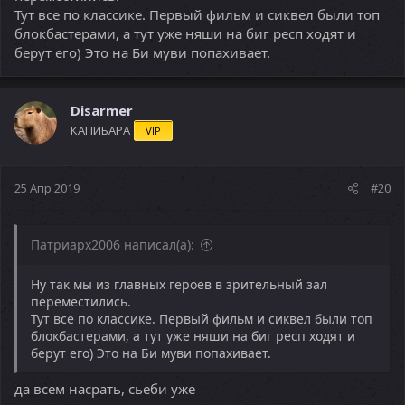
Тут все по классике. Первый фильм и сиквел были топ
блокбастерами, а тут уже няши на биг респ ходят и
берут его) Это на Би муви попахивает.
Disarmer
КАПИБАРА
VIP
25 Апр 2019
#20
Патриарх2006 написал(а):
Ну так мы из главных героев в зрительный зал
переместились.
Тут все по классике. Первый фильм и сиквел были топ
блокбастерами, а тут уже няши на биг респ ходят и
берут его) Это на Би муви попахивает.
да всем насрать, сьеби уже