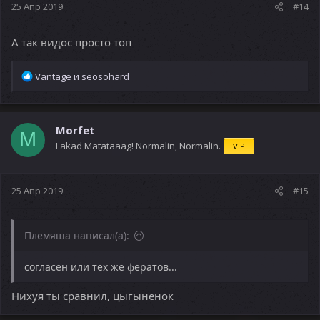
25 Апр 2019
#14
А так видос просто топ
Р
Vantage
и
seosohard
е
а
к
ц
Morfet
M
и
Lakad Matataaag! Normalin, Normalin.
VIP
и
:
25 Апр 2019
#15
Племяша написал(а):
согласен или тех же фератов...
Нихуя ты сравнил, цыгыненок