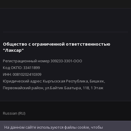
Общество с ограниченной ответственностью
"Лаксар"
Регистрационный номер 309233-3301-ООО
Код ОКПО: 33411899
ИНН: 00810202410309
Юридический адрес: Кыргызская Республика, Бишкек,
Первомайский район, ул.Байтик Баатыра, 118, 1 Этаж
Russian (RU)
Условия и правила
На данном сайте используются файлы cookie, чтобы