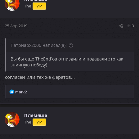
The
VIP
25 Апр 2019
#13
Патриарх2006 написал(а):
Вы бы еще TheEnd'ов отпиздили и подавали это как
эпичную победу)
согласен или тех же фератов...
Р
mark2
е
а
к
ц
Племяша
и
The
VIP
и
: