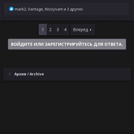
Р
mark2
,
Vantage
,
Noizysam
и 3 других
е
а
к
1
2
3
4
Вперёд
ц
и
и
ВОЙДИТЕ ИЛИ ЗАРЕГИСТРИРУЙТЕСЬ ДЛЯ ОТВЕТА.
:
Архив / Archive