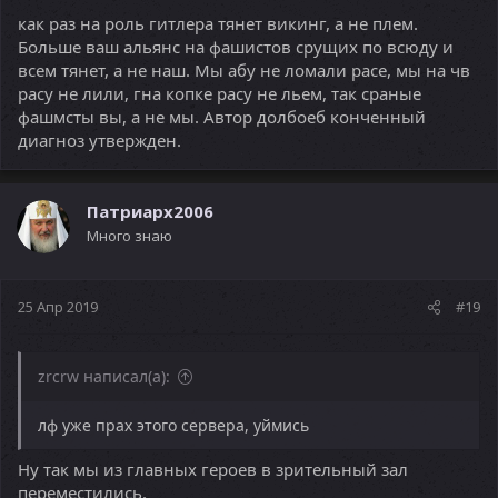
как раз на роль гитлера тянет викинг, а не плем.
Больше ваш альянс на фашистов срущих по всюду и
всем тянет, а не наш. Мы абу не ломали расе, мы на чв
расу не лили, гна копке расу не льем, так сраные
фашмсты вы, а не мы. Автор долбоеб конченный
диагноз утвержден.
Патриарх2006
Много знаю
25 Апр 2019
#19
zrcrw написал(а):
лф уже прах этого сервера, уймись
Ну так мы из главных героев в зрительный зал
переместились.