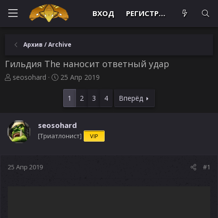
ВХОД
РЕГИСТРАЦИЯ
Архив / Archive
Гильдия The наносит ответный удар
А
Д
seosohard
25 Апр 2019
в
а
т
т
1
2
3
4
Вперёд
о
а
р
н
т
а
seosohard
е
ч
[Триатлонист]
VIP
м
а
ы
л
а
25 Апр 2019
#1