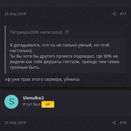
25 Апр 2019
#17
Патриарх2006 написал(а):
Я догадывался, что ты не сильно умный, но чтоб
настолько).
Ты бы хотя бы другого проекта подождал, где 90% не
видели как тебя ферраты топтали, прежде чем таким
грозным быть.
лф уже прах этого сервера, уймись
Shmulke2
S
Я тут был
VIP
25 Апр 2019
#18