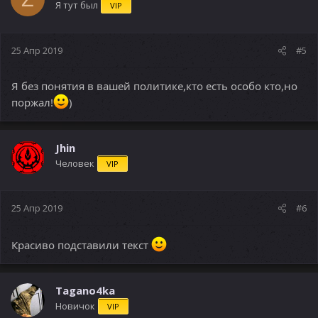
Я тут был
VIP
25 Апр 2019
#5
Я без понятия в вашей политике,кто есть особо кто,но
поржал!
)
Jhin
Человек
VIP
25 Апр 2019
#6
Красиво подставили текст
Tagano4ka
Новичок
VIP