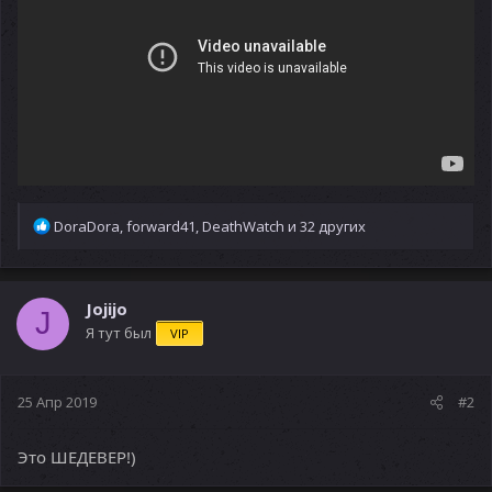
Р
DoraDora
,
forward41
,
DeathWatch
и 32 других
е
а
к
ц
Jojijo
J
и
Я тут был
VIP
и
:
25 Апр 2019
#2
Это ШЕДЕВЕР!)