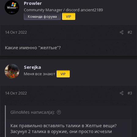
Prowler
Community Manager / discord ancient2189
Команда форума
VIP
14 Окт 2022
#2
Какие именно "желтые"?
Serejka
Меня все знают
VIP
14 Окт 2022
#3
GlinoMes написал(а):
Как правильно вставлять талики в Желтые вещи?
Засунул 2 талика в оружие, они просто исчезли