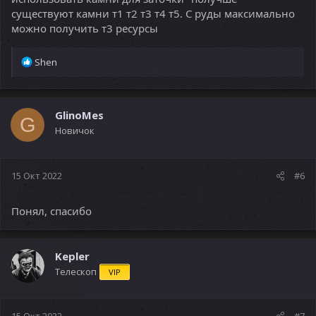
существуют камни т1 т2 т3 т4 т5. С руды максимально
можно получить т3 ресурсы
Р
Shen
е
а
к
ц
GlinoMes
G
и
Новичок
и
:
15 Окт 2022
#6
Понял, спасибо
Kepler
Телескоп
VIP