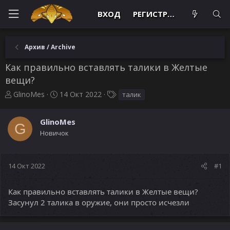
ВХОД
РЕГИСТРАЦИЯ
Архив / Archive
Как правильно вставлять талики в Желтые
вещи?
А
Д
Т
GlinoMes
14 Окт 2022
талик
в
а
е
т
т
г
GlinoMes
о
а
и
G
р
н
Новичок
т
а
е
ч
м
а
14 Окт 2022
#1
ы
л
а
Как правильно вставлять талики в Желтые вещи?
Засунул 2 талика в оружие, они просто исчезли