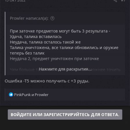
15 Окт 2022
#7
Prowler написал(а):
При заточке предметов могут быть 3 результата -
Удача, талика вставилась
Неудача, талика осталось такой же
Талика уничтожена, все талики обновились и оружие
теперь без талик
Неудача 2, предмет уничтожен при заточке
Нажмите для раскрытия...
Чем больше талик уже вставлено, тем сложнее точить
экипировку на еще одну талику. Т.е. +1 оружие
Ошибка -Т5 можно получить с +3 руды.
точится намного легче, чем +4.
Чтобы увеличивать шансы заточки нужно
Р
PinkPunk
и
Prowler
использовать камни для заточки "получше"
е
существуют камни т1 т2 т3 т4 т5. С руды максимально
а
можно получить т3 ресурсы
к
ВОЙДИТЕ ИЛИ ЗАРЕГИСТРИРУЙТЕСЬ ДЛЯ ОТВЕТА.
ц
и
и