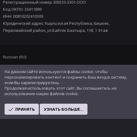
Регистрационный номер 309233-3301-ООО
Код ОКПО: 33411899
ИНН: 00810202410309
Юридический адрес: Кыргызская Республика, Бишкек,
Первомайский район, ул.Байтик Баатыра, 118, 1 Этаж
Russian (RU)
Условия и правила
На данном сайте используются файлы cookie, чтобы
персонализировать контент и сохранить Ваш вход в систему,
Политика конфиденциальности
если Вы зарегистрируетесь.
Продолжая использовать этот сайт, Вы соглашаетесь на
использование наших файлов cookie.
Помощь
R
ПРИНЯТЬ
УЗНАТЬ БОЛЬШЕ...
S
S