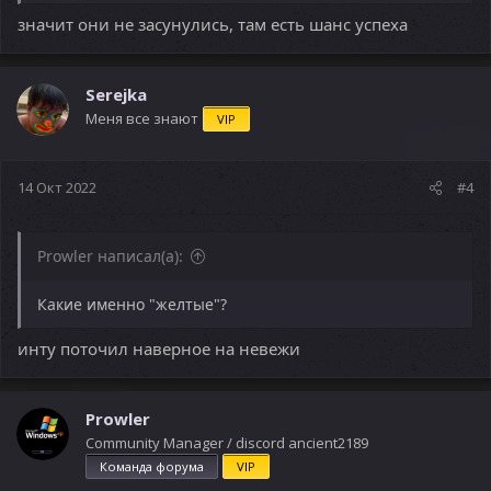
значит они не засунулись, там есть шанс успеха
Serejka
Меня все знают
VIP
14 Окт 2022
#4
Prowler написал(а):
Какие именно "желтые"?
инту поточил наверное на невежи
Prowler
Community Manager / discord ancient2189
Команда форума
VIP