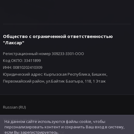
Общество с ограниченной ответственностью
"Лаксар"
Регистрационный номер 309233-3301-ООО
Код ОКПО: 33411899
ИНН: 00810202410309
Юридический адрес: Кыргызская Республика, Бишкек,
Первомайский район, ул.Байтик Баатыра, 118, 1 Этаж
Russian (RU)
Условия и правила
На данном сайте используются файлы cookie, чтобы
персонализировать контент и сохранить Ваш вход в систему,
Политика конфиденциальности
если Вы зарегистрируетесь.