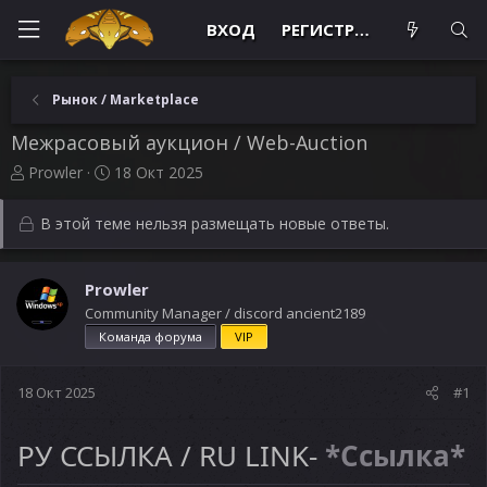
ВХОД
РЕГИСТРАЦИЯ
Рынок / Marketplace
Межрасовый аукцион / Web-Auction
А
Д
Prowler
18 Окт 2025
в
а
т
т
В этой теме нельзя размещать новые ответы.
о
а
р
н
т
а
Prowler
е
ч
Community Manager / discord ancient2189
м
а
ы
л
Команда форума
VIP
а
18 Окт 2025
#1
РУ ССЫЛКА / RU LINK-
*Ссылка*