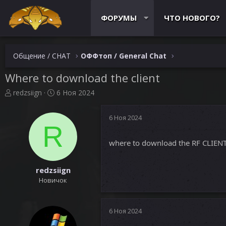
ФОРУМЫ
ЧТО НОВОГО?
Общение / CHAT
ОФФтоп / General Chat
Where to download the client
А
Д
redzsiign
6 Ноя 2024
в
а
т
т
6 Ноя 2024
о
а
R
р
н
т
а
where to download the RF CLIEN
е
ч
м
а
ы
л
redzsiign
а
Новичок
6 Ноя 2024