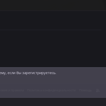
ему, если Вы зарегистрируетесь.
R
ловия и правила
Политика конфиденциальности
Помощь
S
S