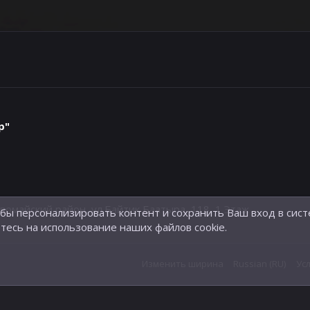
р"
айский район, ул.Байтик Баатыра, 118, 1 Этаж
обы персонализировать контент и сохранить Ваш вход в сист
тесь на использование наших файлов cookie.
Изменить ширина
Russian (RU)
Ус