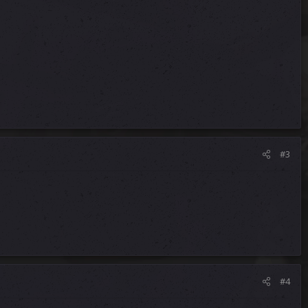
#3
#4