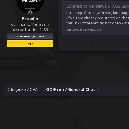
Connect to Cerberus STAGE ER
0. Change forum (web-site) language t
(if you are already registered on the
Prowler
this link (if the links do not open - m
Community Manager /
cerberus-games.com
discord ancient2189
Команда форума
VIP
Общение / CHAT
ОФФтоп / General Chat