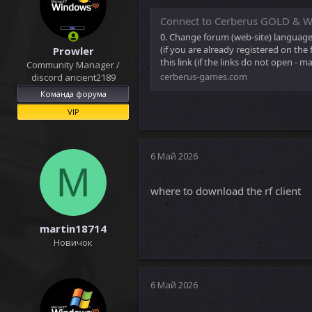
Connect to Cerberus GOLD & 
0. Change forum (web-site) language t
(if you are already registered on the
Prowler
this link (if the links do not open - m
Community Manager /
cerberus-games.com
discord ancient2189
Команда форума
VIP
6 Май 2026
M
where to download the rf client
martin18714
Новичок
6 Май 2026