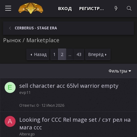
ВХОД
РЕГИСТРАЦИЯ
CERBERUS - STAGE ERA
Рынок / Marketplace
Назад
1
2
...
43
Вперёд
Фильтры
sell character acc 65lvl warrior empty
E
evp11
Ответы
0
12 Июл 2026
Looking for CCC Rel mage set / сэт рел на
A
мага ссс
Alterego