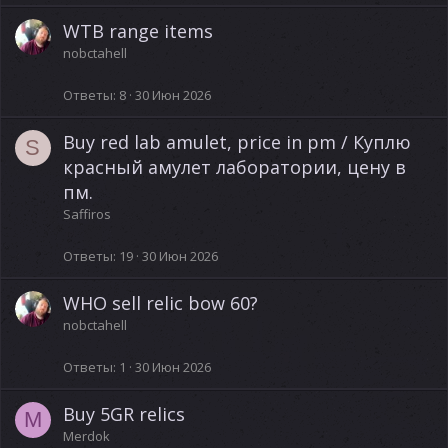
WTB range items
nobctahell
Ответы
8
30 Июн 2026
Buy red lab amulet, price in pm / Куплю
S
красный амулет лаборатории, цену в
пм.
Saffiros
Ответы
19
30 Июн 2026
WHO sell relic bow 60?
nobctahell
Ответы
1
30 Июн 2026
Buy 5GR relics
M
Merdok