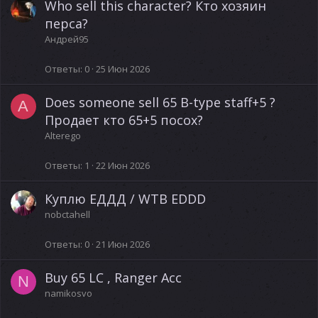
Who sell this character? Кто хозяин
перса?
Андрей95
Ответы
0
25 Июн 2026
Does someone sell 65 B-type staff+5 ?
A
Продает кто 65+5 посох?
Alterego
Ответы
1
22 Июн 2026
Куплю ЕДДД / WTB EDDD
nobctahell
Ответы
0
21 Июн 2026
Buy 65 LC , Ranger Acc
N
namikosvo