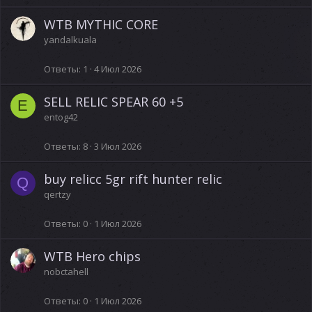
WTB MYTHIC CORE
yandalkuala
Ответы
1
4 Июл 2026
SELL RELIC SPEAR 60 +5
E
entog42
Ответы
8
3 Июл 2026
buy relicc 5gr rift hunter relic
Q
qertzy
Ответы
0
1 Июл 2026
WTB Hero chips
nobctahell
Ответы
0
1 Июл 2026