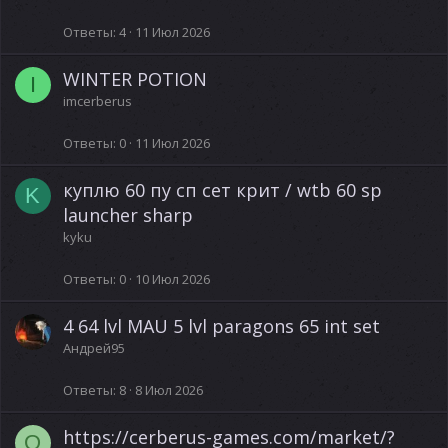
Ответы
4
11 Июл 2026
WINTER POTION
I
imcerberus
Ответы
0
11 Июл 2026
куплю 60 пу сп сет крит / wtb 60 sp
K
launcher sharp
kyku
Ответы
0
10 Июл 2026
4 64 lvl MAU 5 lvl paragons 65 int set
Андрей95
Ответы
8
8 Июл 2026
https://cerberus-games.com/market/?
O