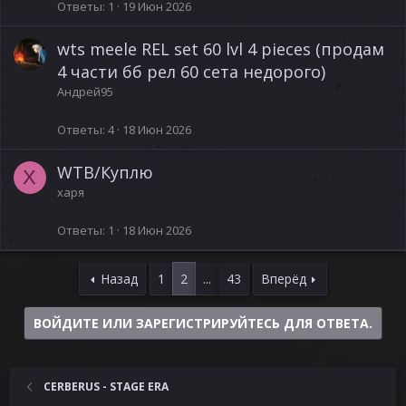
Ответы
1
19 Июн 2026
wts meele REL set 60 lvl 4 pieces (продам
4 части бб рел 60 сета недорого)
Андрей95
Ответы
4
18 Июн 2026
WTB/Куплю
Х
харя
Ответы
1
18 Июн 2026
Назад
1
2
...
43
Вперёд
ВОЙДИТЕ ИЛИ ЗАРЕГИСТРИРУЙТЕСЬ ДЛЯ ОТВЕТА.
CERBERUS - STAGE ERA