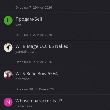
Ответы
7
29 Июн 2026
Продам/Sell
L
Loell
Ответы
1
27 Июн 2026
WTB Mage CCC 65 Naked
yandalkuala
Ответы
0
27 Июн 2026
WTS Relic Bow 55+4
nobctahell
Ответы
38
26 Июн 2026
Whose character is it?
N
namikosvo