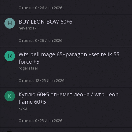
Ответы
0
26 Июн 2026
BUY LEON BOW 60+6
H
hevenx17
Ответы
0
26 Июн 2026
Wts bell mage 65+paragon +set relik 55
R
force +5
rogerafael
Ответы
12
25 Июн 2026
Куплю 60+5 огнемет леона / wtb Leon
K
flame 60+5
kyku
Ответы
0
25 Июн 2026