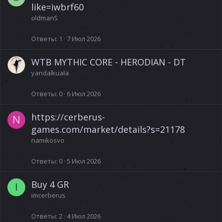
like=iwbrf60
oldmanS
Ответы
1
7 Июл 2026
WTB MYTHIC CORE - HERODIAN - DT
yandalkuala
Ответы
0
6 Июл 2026
https://cerberus-
N
games.com/market/details?s=21178
namikosvo
Ответы
0
5 Июл 2026
Buy 4 GR
I
imcerberus
Ответы
2
4 Июл 2026