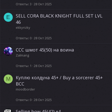
Ответы
3
28 Окт 2025
SELL CORA BLACK KNIGHT FULL SET LVL
E
46
ekkyrizky
Ответы
0
28 Окт 2025
ССС шмот 45(50) на воина
Zalmang
Ответы
1
28 Окт 2025
Куплю колдуна 45+ / Buy a sorcerer 45+
M
BCC
moodborder
Ответы
0
28 Окт 2025
Selling bow 45(42) +4