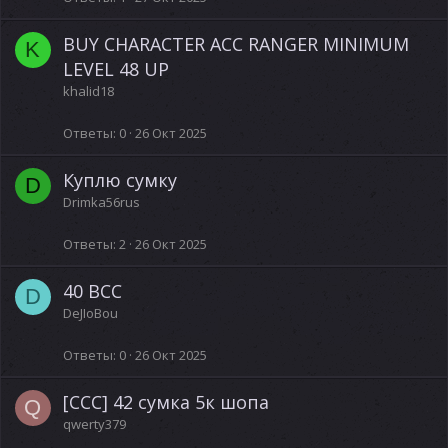
BUY CHARACTER ACC RANGER MINIMUM
K
LEVEL 48 UP
khalid18
Ответы
0
26 Окт 2025
Куплю сумку
D
Drimka56rus
Ответы
2
26 Окт 2025
40 BCC
D
DeJIoBou
Ответы
0
26 Окт 2025
[ССС] 42 сумка 5к шопа
Q
qwerty379