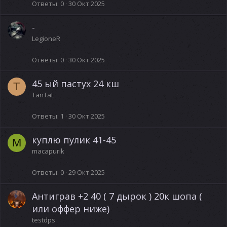
Ответы
0
30 Окт 2025
-
LegioneR
Ответы
0
30 Окт 2025
45 ый пастух 24 кш
T
TanTaL
Ответы
1
30 Окт 2025
куплю пулик 41-45
M
macapurik
Ответы
0
29 Окт 2025
Антиграв +2 40 ( 7 дырок ) 20к шопа (
или оффер ниже)
testdps