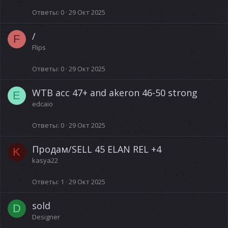
Ответы
0
29 Окт 2025
/
F
Flips
Ответы
0
29 Окт 2025
WTB acc 47+ and akeron 46-50 strong
E
edcaio
Ответы
0
29 Окт 2025
Продам/SELL 45 ELAN REL +4
K
kasya22
Ответы
1
29 Окт 2025
sold
D
Designer