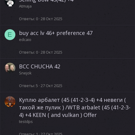
Atmaja
Ответы
0
28 Окт 2025
buy acc lv 46+ preference 47
E
edcaio
Ответы
0
28 Окт 2025
BCC CHUCHA 42
Snejok
Ответы
5
27 Окт 2025
Куплю арбалет (45 (41-2-3-4) +4 невеги (
такой же пулик ) /WTB arbalet (45 (41-2-3-
4) +4 KEEN ( and vulkan ) Offer
testdps
Ответы
1
27 Окт 2025