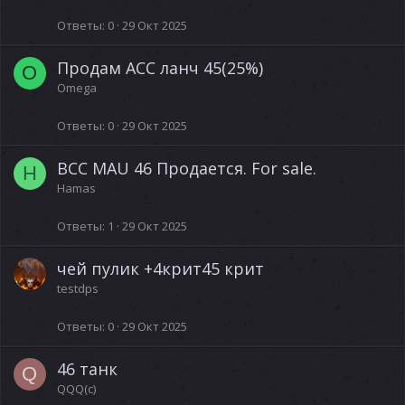
Ответы
0
29 Окт 2025
Продам ACC ланч 45(25%)
O
Omega
Ответы
0
29 Окт 2025
BCC MAU 46 Продается. For sale.
H
Hamas
Ответы
1
29 Окт 2025
чей пулик +4крит45 крит
testdps
Ответы
0
29 Окт 2025
46 танк
Q
QQQ(c)