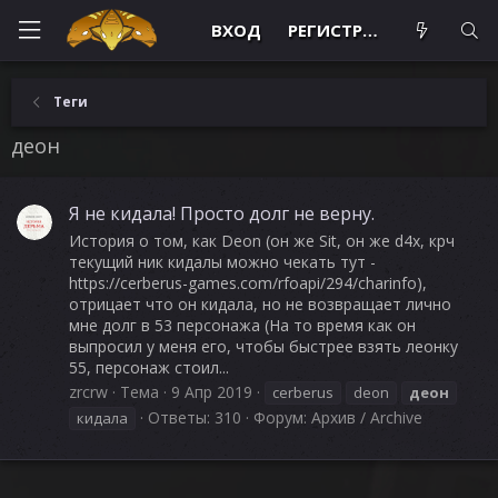
ВХОД
РЕГИСТРАЦИЯ
Теги
деон
Я не кидала! Просто долг не верну.
История о том, как Deon (он же Sit, он же d4x, крч
текущий ник кидалы можно чекать тут -
https://cerberus-games.com/rfoapi/294/charinfo),
отрицает что он кидала, но не возвращает лично
мне долг в 53 персонажа (На то время как он
выпросил у меня его, чтобы быстрее взять леонку
55, персонаж стоил...
zrcrw
Тема
9 Апр 2019
cerberus
deon
деон
Ответы: 310
Форум:
Архив / Archive
кидала