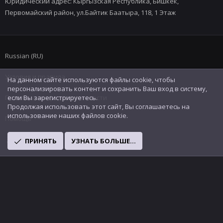
Юридический адрес: Кыргызская Республика, Бишкек,
Первомайский район, ул.Байтик Баатыра, 118, 1 Этаж
Russian (RU)
Условия и правила
На данном сайте используются файлы cookie, чтобы
персонализировать контент и сохранить Ваш вход в систему,
Политика конфиденциальности
если Вы зарегистрируетесь.
Продолжая использовать этот сайт, Вы соглашаетесь на
использование наших файлов cookie.
Помощь
R
ПРИНЯТЬ
УЗНАТЬ БОЛЬШЕ...
S
S