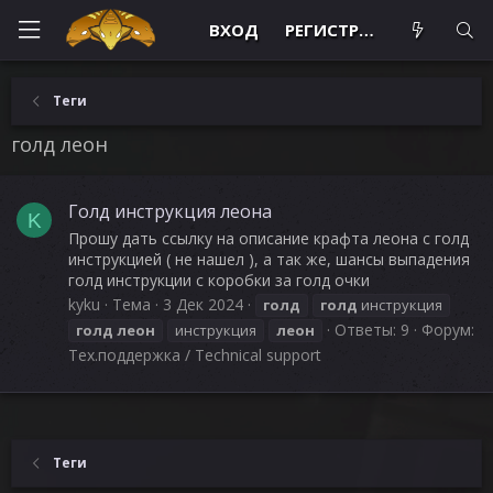
ВХОД
РЕГИСТРАЦИЯ
Теги
голд леон
Голд инструкция леона
K
Прошу дать ссылку на описание крафта леона с голд
инструкцией ( не нашел ), а так же, шансы выпадения
голд инструкции с коробки за голд очки
kyku
Тема
3 Дек 2024
голд
голд
инструкция
Ответы: 9
Форум:
голд
леон
инструкция
леон
Тех.поддержка / Technical support
Теги