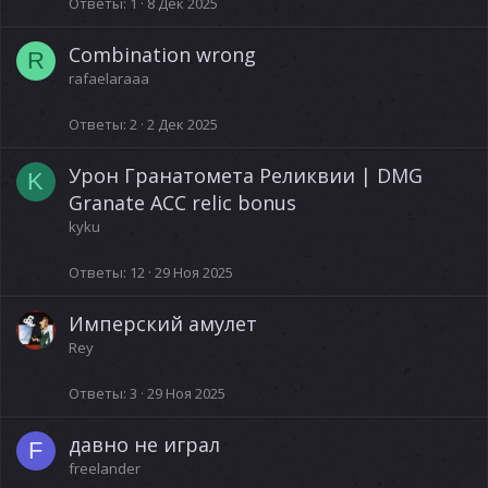
Ответы
1
8 Дек 2025
Combination wrong
R
rafaelaraaa
Ответы
2
2 Дек 2025
Урон Гранатомета Реликвии | DMG
K
Granate ACC relic bonus
kyku
Ответы
12
29 Ноя 2025
Имперский амулет
Rey
Ответы
3
29 Ноя 2025
давно не играл
F
freelander