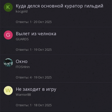
Куда делся основной куратор гильдий
K
kocgold
Ответы
1
20 Окт 2025
Вылет из челнока
G
GUARDS
Ответы
1
19 Окт 2025
Окно
ITOSHIrin
Ответы
4
19 Окт 2025
Не заходит в игру
W
Warrior88
Ответы
1
18 Окт 2025