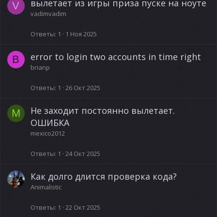
вылетает из игры приза пуске на ноуте
V
vadimvadim
Ответы
1
1 Ноя 2025
error to login two accounts in time right
B
brianp
Ответы
1
26 Окт 2025
Не заходит постоянно вылетает.
M
ОШИБКА
mexico2012
Ответы
1
24 Окт 2025
Как долго длится проверка кода?
Animalistic
Ответы
1
22 Окт 2025