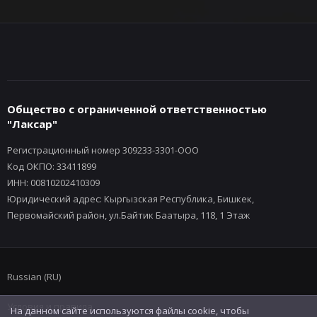
Общество с ограниченной ответственностью
"Лаксар"
Регистрационный номер 309233-3301-ООО
Код ОКПО: 33411899
ИНН: 00810202410309
Юридический адрес: Кыргызская Республика, Бишкек,
Первомайский район, ул.Байтик Баатыра, 118, 1 Этаж
Russian (RU)
Условия и правила
На данном сайте используются файлы cookie, чтобы