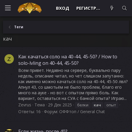
ВХОД
РЕГИСТРАЦИЯ
Теги
кач
Как качаться соло на 40-44, 45-50? / How to
Z
solo-lvling on 40-44, 45-50?
Всем привет. Недавно на сервере, буквально пару
недель, описание читал, но чет слишком запутанно:
как именно можно качаться соло на 40-44, 45-50 лвл?
Апнул 43, со шмотьём не было проблем, благо его
много на ауке - но вот с опытом прямо боль. Как
вариант, оставаться на СУА с банкой опыта? Играю...
Zevrus
Тема
29 Дек 2025
белки
кач
опыт
Ответы: 16
Форум:
ОФФтоп / General Chat
Если жизнь после 40?