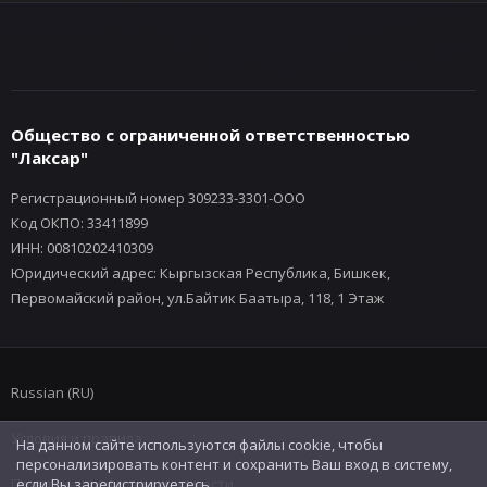
Общество с ограниченной ответственностью
"Лаксар"
Регистрационный номер 309233-3301-ООО
Код ОКПО: 33411899
ИНН: 00810202410309
Юридический адрес: Кыргызская Республика, Бишкек,
Первомайский район, ул.Байтик Баатыра, 118, 1 Этаж
Russian (RU)
Условия и правила
На данном сайте используются файлы cookie, чтобы
персонализировать контент и сохранить Ваш вход в систему,
Политика конфиденциальности
если Вы зарегистрируетесь.