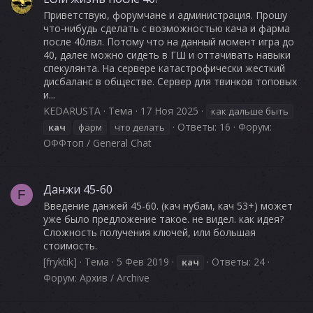
Приветствую, форумчане и администрация. Прошу
что-нибудь сделать с возможностью кача и фарма
после 40лвл. Потому что на данный момент игра до
40, далее можно сидеть в ГШ и оттачивать навыки
спекулянта. На сервере катастрофически жесткий
дисбаланс в обществе. Сервер для твинков топовых
и...
KEDARUSTA
Тема
17 Ноя 2025
как дальше быть
Ответы: 16
Форум:
кач
фарм
что делать
ОФФтоп / General Chat
Данжи 45-60
F
Введение данжей 45-60. (кач нубам, кач 53+) может
уже было предложение такое. не видел. как идея?
Сложность получения ключей, или большая
стоимость.
[fryktik]
Тема
5 Фев 2019
Ответы: 24
кач
Форум:
Архив / Archive