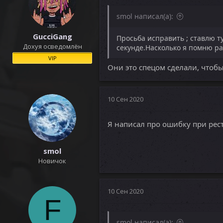
smol написал(а):
GucciGang
Просьба исправить ; ставлю т
Дохуя осведомлён
секунде.Насколько я помню ра
VIP
Они это спецом сделали, чтоб
10 Сен 2020
Я написал про ошибку при рес
smol
Новичок
10 Сен 2020
F
smol написал(а):