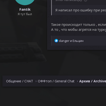
Fantik
Я написал про ошибку при рес
Я тут был
Такое происходит только , если
А то , что мобы агрятся на ту
Р
danger
и
Ельцин
е
а
к
ц
и
и
:
Общение / CHAT
ОФФтоп / General Chat
Архив / Archiv