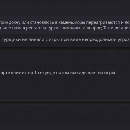
урки дохну или становлюсь в камень.мобы переагриваются и ло
ньше нажал рестарт и турки снимались.И вопрос; Так и остане
ы турщики не ливали с игры при виде непреодолимой угроз
тарте клинит на 1 секунде потом выкидывает из игры