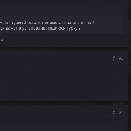
мают турки .Рестарт непомогает зависает на 1
тся дамаг в устанавливающиюся турку ?
ы.
#3
#4