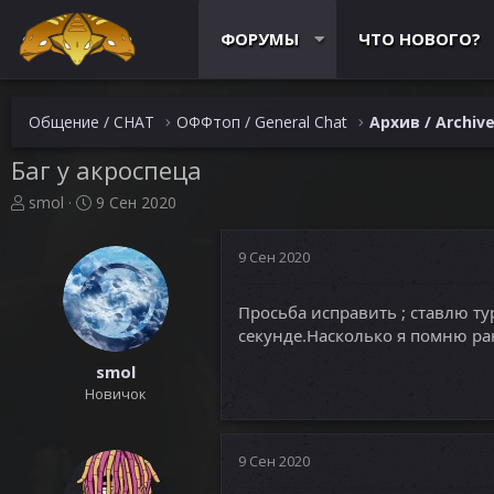
ФОРУМЫ
ЧТО НОВОГО?
Общение / CHAT
ОФФтоп / General Chat
Архив / Archiv
Баг у акроспеца
А
Д
smol
9 Сен 2020
в
а
т
т
9 Сен 2020
о
а
р
н
т
а
Просьба исправить ; ставлю ту
е
ч
секунде.Насколько я помню ран
м
а
ы
л
smol
а
Новичок
9 Сен 2020