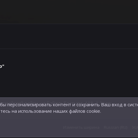
р"
айский район, ул.Байтик Баатыра, 118, 1 Этаж
обы персонализировать контент и сохранить Ваш вход в сист
тесь на использование наших файлов cookie.
Изменить ширина
Russian (RU)
Ус