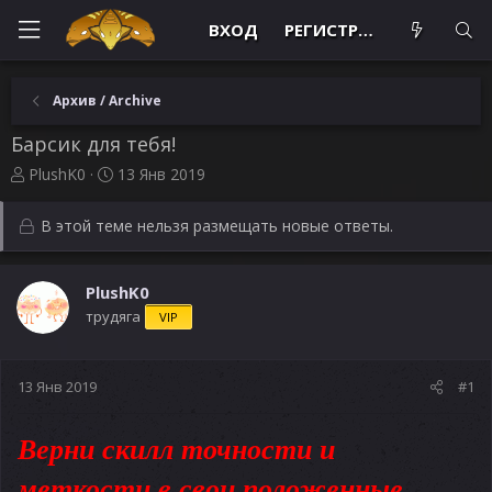
ВХОД
РЕГИСТРАЦИЯ
Архив / Archive
Барсик для тебя!
А
Д
PlushK0
13 Янв 2019
в
а
т
т
В этой теме нельзя размещать новые ответы.
о
а
р
н
т
а
PlushK0
е
ч
трудяга
м
а
VIP
ы
л
а
13 Янв 2019
#1
Верни скилл точности и
меткости в свои положенные