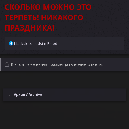
СКОЛЬКО МОЖНО ЭТО
ТЕРПЕТЬ! НИКАКОГО
ПРАЗДНИКА!
Р
blacksleet
,
liedst
и
Blood
е
а
к
ц
В этой теме нельзя размещать новые ответы.
и
и
:
Архив / Archive