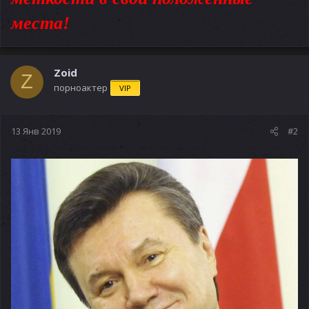
места!
Zoid
Z
порноактер
VIP
13 Янв 2019
#2