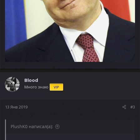
Blood
Много знаю
VIP
13 Янв 2019
#3
PlushK0 написал(а):