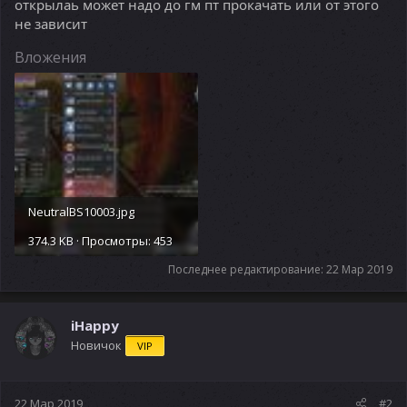
открылаь может надо до гм пт прокачать или от этого
не зависит
Вложения
NeutralBS10003.jpg
374.3 KB · Просмотры: 453
Последнее редактирование:
22 Мар 2019
iHappy
Новичок
VIP
22 Мар 2019
#2