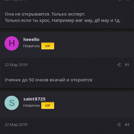
Она не открывается. Только эксперт.
Только если ты крос, Например маг мау, дб мау и тд.
heeello
H
Новичок
VIP
22 Мар 2019
#3
Ученик до 50 очков вкачай и откроется
saint8725
S
Новичок
VIP
22 Мар 2019
#4