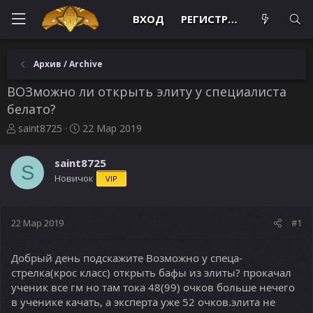
ВХОД
РЕГИСТРАЦИЯ
Архив / Archive
ВОЗможно ли открыть элиту у специалиста
белато?
А
Д
saint8725
22 Мар 2019
в
а
т
т
saint8725
о
а
S
Новичок
VIP
р
н
т
а
е
ч
м
а
22 Мар 2019
#1
ы
л
а
Добрый день подскажите Возможно у спеца-
стрелка(крос класс) открыть бафы из элиты? прокачал
ученик все гм но там тока 48(99) очков больше нечего
в ученике качать, а эксперта уже 52 очков.элита не