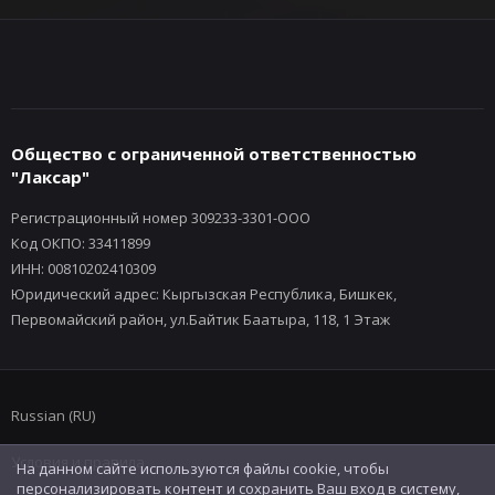
Общество с ограниченной ответственностью
"Лаксар"
Регистрационный номер 309233-3301-ООО
Код ОКПО: 33411899
ИНН: 00810202410309
Юридический адрес: Кыргызская Республика, Бишкек,
Первомайский район, ул.Байтик Баатыра, 118, 1 Этаж
Russian (RU)
Условия и правила
На данном сайте используются файлы cookie, чтобы
персонализировать контент и сохранить Ваш вход в систему,