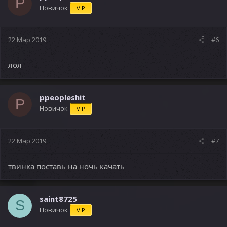
P
Новичок
VIP
22 Мар 2019
#6
лол
ppeopleshit
P
Новичок
VIP
22 Мар 2019
#7
твинка поставь на ночь качать
saint8725
S
Новичок
VIP