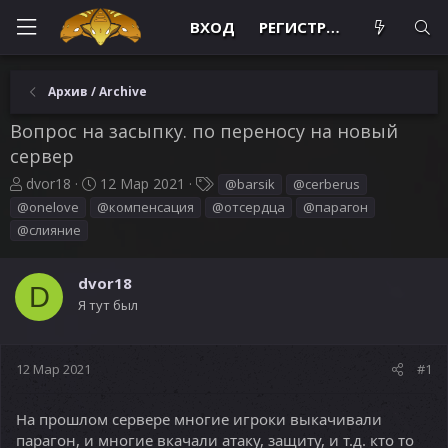
ВХОД
РЕГИСТРАЦИЯ
Архив / Archive
Вопрос на засыпку. по переносу на новый
сервер
А
Д
Т
dvor18
12 Мар 2021
@barsik
@cerberus
в
а
е
@onelove
@компенсация
@отсердца
@парагон
т
т
г
@слияние
о
а
и
р
н
т
а
dvor18
D
е
ч
Я тут был
м
а
ы
л
а
12 Мар 2021
#1
На прошлом сервере многие игроки выкачивали
парагон, и многие вкачали атаку, защиту, и т.д. кто то