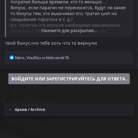
потратил больше времени, кто то меньше.
Вопрос, если парагон не переносится, будут ли какие
то бонусы тем, кто выкачивал его, тратил шоп на
скидывание парагона и т. д.?
p.s. понятно что игроков необходимо максимально
Нажмите для раскрытия...
уравнять в переносе, но все же, хотелось бы
уточнить.
твой бонус,что тебе хоть что то вернули
( играл за 55 машину, потратил тонну времени, сил и
парагон был весомым бонусом... )
Р
Nitrix
,
Vlad0ss
и
Aleksandr76
е
а
к
ВОЙДИТЕ ИЛИ ЗАРЕГИСТРИРУЙТЕСЬ ДЛЯ ОТВЕТА.
ц
и
и
:
Архив / Archive