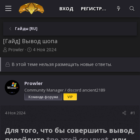
ВХОД
РЕГИСТРАЦИЯ
Гайды [RU]
[Гайд] Вывод шопа
А
Д
Prowler
4 Ноя 2024
в
а
т
т
В этой теме нельзя размещать новые ответы.
о
а
р
н
т
а
Prowler
е
ч
Community Manager / discord ancient2189
м
а
ы
л
Команда форума
VIP
а
4 Ноя 2024
#1
Для того, что бы совершить вывод,
перейдите
*по этой ссылке*
, или