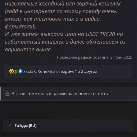
называемые холодный или горячий кошелек
[гайд в интернете по этому поводу очень
много, как тестовых так и в видео
форматах]).
И уже затем выводим шоп на USDT TRC20 на
собственный кошелек и далее обмениваем из
вариантов выше.
Последнее редактирование:
24 Сен 2025
Р
xkidax
,
XonePedro
,
ezpave1
и 2 других
е
а
к
ц
В этой теме нельзя размещать новые ответы.
и
и
:
Гайды [RU]