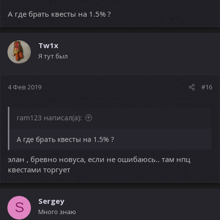
А где брать квесты на 1.5% ?
Tw1x
Я тут был
4 Фев 2019
#16
ram123 написал(а):
А где брать квесты на 1.5% ?
элан , бревно новуса, если не ошибаюсь.. там нпц
квестами торгует
Sergey
S
Много знаю