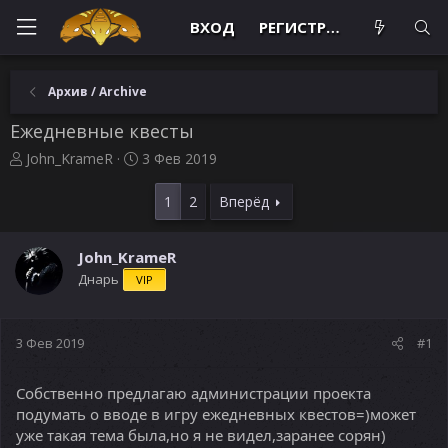
ВХОД
РЕГИСТРАЦИЯ
Архив / Archive
Ежедневные квесты
А
Д
John_KrameR
3 Фев 2019
в
а
т
т
1
2
Вперёд
о
а
р
н
т
а
John_KrameR
е
ч
Днарь
VIP
м
а
ы
л
а
3 Фев 2019
#1
Собственно предлагаю администрации проекта
подумать о вводе в игру ежедневных квестов=)может
уже такая тема была,но я не видел,заранее сорян)