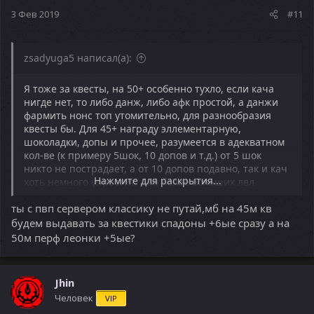
3 Фев 2019
#11
zsadyuga5 написал(а):
Я тоже за квесты, на 50+ особенно тухло, если кача
нигде нет, то либо данж, либо афк простой, а данжи
фармить нонс топ утомительно, для разнообразия
квесты бы. Для 45+ награду эллементарную,
шоколадки, допы и прочее, разумеется в адекватном
кол-ве (к примеру 5шок, 10 допов и т.д.) от 5 шок
никто не пострадает, а от 10 допов подавно, так и кач
Нажмите для раскрытия...
хоть немного упростит. Для более больших лвл
посуровей квесты, и награды.
ты с пвп сервером классику не путай,мб на 45м кв
будем выдавать за квестики спадоны +6ые сразу а на
50м перф леонки +5ые?
Jhin
Человек
VIP