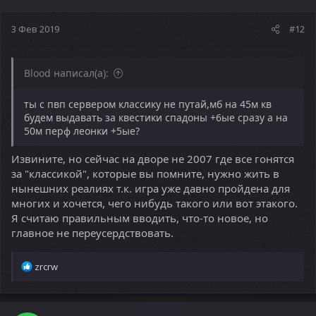
3 Фев 2019
#12
Blood написал(а):
ты с пвп сервером классику не путай,мб на 45м кв
будем выдавать за квестики спадоны +6ые сразу а на
50м перф леонки +5ые?
Извините, но сейчас на дворе не 2007 где все гонятся
за "классикой", которые вы помните, нужно жить в
нынешних реалиях т.к. игра уже давно пройдена для
многих и хочется, чего нибудь такого или вот этакого.
Я считаю правильным вводить, что-то новое, но
главное не переусердствовать.
Р
zrcrw
е
а
к