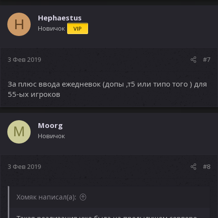
к
ц
Hephaestus
H
и
Новичок
VIP
и
:
3 Фев 2019
#7
За плюс ввода ежедневок (допы ,т5 или типо того ) для
55-ых игроков
Moorg
M
Новичок
3 Фев 2019
#8
Хомяк написал(а):