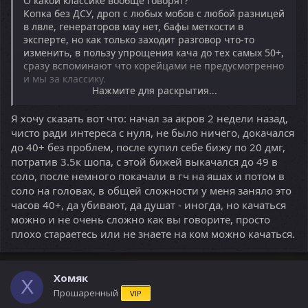
О какой классике вообще говорят?
Копка без ДСУ, дроп с любых мобов с любой разницей
в лвле, генераторов мау нет, бафы меткости в
эксперте, но как только заходит разговор что-то
изменить, в пользу упрощения кача до тех самых 50+,
сразу вспоминают что корейцами не предусмотренно
и мы за классику.
Нажмите для раскрытия...
Ещё улыбают ораторы: "мы же как-то вкачались и вы
Я хочу сказать вот что: начал за акров 2 недели назад,
вкачивайтесь", вы наверное тоже вкачивались в
условиях, когда 50+ фармят всё и везде, начиная от
чисто ради интереса с нуля, не было ничего, докачался
солуса с анакадом, и конечно же вы качались и
до 40+ без проблем, после купил себе бижу по 20 дмг,
развивались с регулярными истериками кланов,
потратив 3.5к шопа, с этой бижей выкачался до 49 в
сливающих всех подряд по всюду на всех качах, от пт
соло, после немного покачали в гч на яшах и потом в
и баффов и копке руды, не только через АБУ но и
соло на головах, в общей сложности у меня заняло это
собой.
часов 40+, да убивают, да душат - иногда, но качаться
можно и не очень сложно как вы говорите, просто
Игра с хвалёными лоу рейт, превратилась в пвп
плохо стараетесь или не знаете на ком можно качаться.
сервак. Хотелось бы увидеть изменения, а не
песочницу с онлайном в 35 человек на три рассы, жду
не дождусь поглядеть, что они там вкачают за
неделю, в шмоте выбитом из мобов.
Хомяк
Х
Прошаренный
VIP