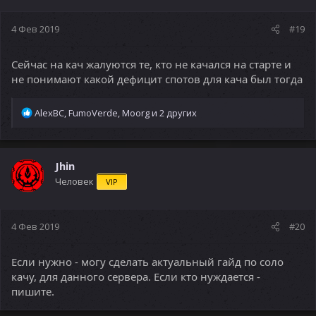
4 Фев 2019
#19
Сейчас на кач жалуются те, кто не качался на старте и
не понимают какой дефицит спотов для кача был тогда
Р
AlexBC
,
FumoVerde
,
Moorg
и 2 других
е
а
к
ц
Jhin
и
Человек
VIP
и
:
4 Фев 2019
#20
Если нужно - могу сделать актуальный гайд по соло
качу, для данного сервера. Если кто нуждается -
пишите.