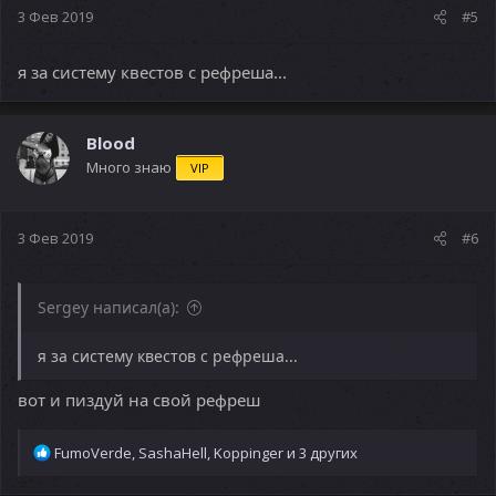
3 Фев 2019
#5
я за систему квестов с рефреша...
Blood
Много знаю
VIP
3 Фев 2019
#6
Sergey написал(а):
я за систему квестов с рефреша...
вот и пиздуй на свой рефреш
Р
FumoVerde
,
SashaHell
,
Koppinger
и 3 других
е
а