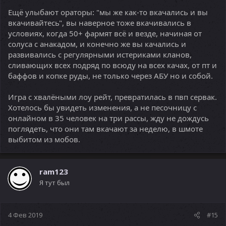
Ещё улыбают ораторы: "мы же как-то вкачались и вы
вкачивайтесь", вы наверное тоже вкачивались в
условиях, когда 50+ фармят всё и везде, начиная от
солуса с анакадом, и конечно же вы качались и
развивались с регулярными истериками кланов,
сливающих всех подряд по всюду на всех качах, от пт и
баффов и копке руды, не только через АБУ но и собой.
Игра с хвалёными лоу рейт, превратилась в пвп сервак.
Хотелось бы увидеть изменения, а не песочницу с
онлайном в 35 человек на три рассы, жду не дождусь
поглядеть, что они там вкачают за неделю, в шмоте
выбитом из мобов.
ram123
Я тут был
4 Фев 2019
#15