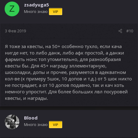
zsadyuga5
Z
Много знаю
VIP
3 Фев 2019
#10
Я тоже за квесты, на 50+ особенно тухло, если кача
нигде нет, то либо данж, либо афк простой, а данжи
фармить нонс топ утомительно, для разнообразия
квесты бы. Для 45+ награду эллементарную,
шоколадки, допы и прочее, разумеется в адекватном
кол-ве (к примеру 5шок, 10 допов и т.д.) от 5 шок никто
не пострадает, а от 10 допов подавно, так и кач хоть
немного упростит. Для более больших лвл посуровей
квесты, и награды.
Blood
Много знаю
VIP