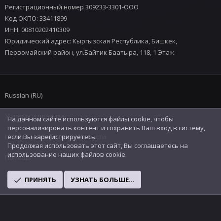
Регистрационный номер 309233-3301-ООО
Код ОКПО: 33411899
ИНН: 00810202410309
Юридический адрес: Кыргызская Республика, Бишкек,
Первомайский район, ул.Байтик Баатыра, 118, 1 Этаж
Russian (RU)
Условия и правила
На данном сайте используются файлы cookie, чтобы
персонализировать контент и сохранить Ваш вход в систему,
Политика конфиденциальности
если Вы зарегистрируетесь.
Продолжая использовать этот сайт, Вы соглашаетесь на
использование наших файлов cookie.
Помощь
R
ПРИНЯТЬ
УЗНАТЬ БОЛЬШЕ...
S
S