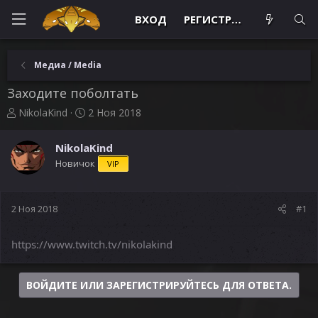
ВХОД
РЕГИСТРАЦИЯ
Медиа / Media
Заходите поболтать
А
Д
NikolaKind
2 Ноя 2018
в
а
т
т
NikolaKind
о
а
Новичок
VIP
р
н
т
а
е
ч
м
а
2 Ноя 2018
#1
ы
л
а
https://www.twitch.tv/nikolakind
ВОЙДИТЕ ИЛИ ЗАРЕГИСТРИРУЙТЕСЬ ДЛЯ ОТВЕТА.