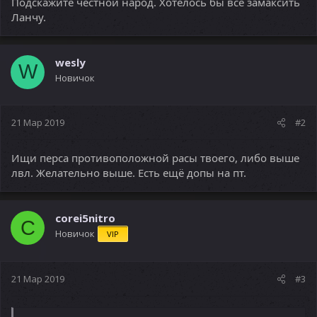
Подскажите честной народ. Хотелось бы все замаксить
Ланчу.
wesly
W
Новичок
21 Мар 2019
#2
Ищи перса противоположной расы твоего, либо выше
лвл. Желательно выше. Есть ещё допы на пт.
corei5nitro
C
Новичок
VIP
21 Мар 2019
#3