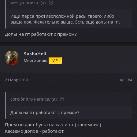
wesly написал(а):
Ищи перса противоположной расы твоего, либо
выше лвл. Желательно выше. Есть ещё допы на пт.
Допы на пт работают с премом?
SashaHell
Много знаю
VIP
21 Мар 2019
#4
corei5nitro написал(а):
Допы на пт работают с премом?
Прем не даёт буста на кач и пт (напомнил)
Касаемо допов - работают.