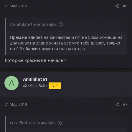
21 Мар 2019
#6
Annihilate1 написал(а):
Прем не влияет на кач экспы и пт. на 50ом можешь на
драконах на элане качать все что тебе влезет, только
на 4-5к банки придется потратиться
Которые красные в начале ?
Annihilate1
A
хХхKiLLeRxXx
VIP
21 Мар 2019
#7
corei5nitro написал(а):