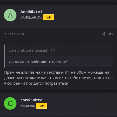
Annihilate1
A
хХхKiLLeRxXx
VIP
21 Мар 2019
#5
corei5nitro написал(а):
Допы на пт работают с премом?
Прем не влияет на кач экспы и пт. на 50ом можешь на
драконах на элане качать все что тебе влезет, только на
4-5к банки придется потратиться
corei5nitro
C
Новичок
VIP