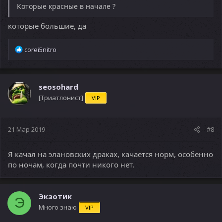
Которые красные в начале ?
которые большие, да
Р
corei5nitro
е
а
к
ц
seosohard
и
[Триатлонист]
VIP
и
:
21 Мар 2019
#8
Я качал на элановских драках, качается норм, особенно
по ночам, когда почти никого нет.
Экзотик
Э
Много знаю
VIP