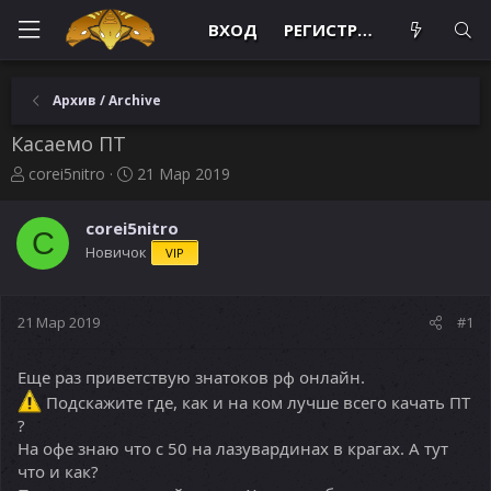
ВХОД
РЕГИСТРАЦИЯ
Архив / Archive
Касаемо ПТ
А
Д
corei5nitro
21 Мар 2019
в
а
т
т
corei5nitro
о
а
C
Новичок
VIP
р
н
т
а
е
ч
м
а
21 Мар 2019
#1
ы
л
а
Еще раз приветствую знатоков рф онлайн.
Подскажите где, как и на ком лучше всего качать ПТ
?
На офе знаю что с 50 на лазувардинах в крагах. А тут
что и как?