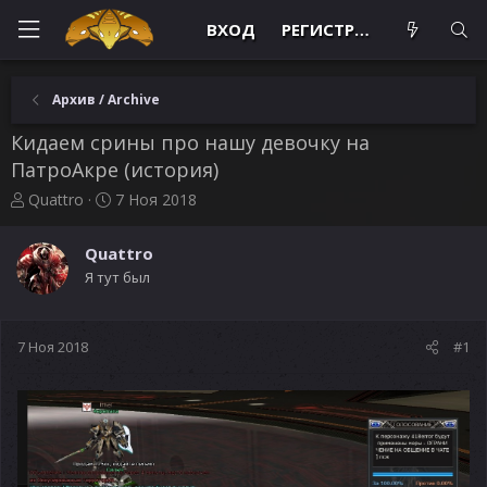
ВХОД
РЕГИСТРАЦИЯ
Архив / Archive
Кидаем cрины про нашу девочку на
ПатроАкре (история)
А
Д
Quattro
7 Ноя 2018
в
а
т
т
Quattro
о
а
Я тут был
р
н
т
а
е
ч
м
а
7 Ноя 2018
#1
ы
л
а