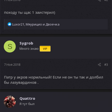
походу ты щас 1 заистерил)
Р
Luxor21
,
Мяурицио
и
Двоечка
е
а
к
ц
Sygrob
S
и
Много знаю
VIP
и
:
7 Ноя 2018
#3
Патр у акров нормльный! Если не он ты так и долбил
бы лазувардинов .
Quattro
Я тут был