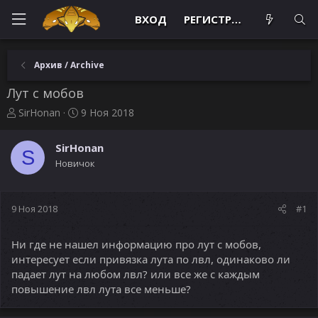
ВХОД
РЕГИСТРАЦИЯ
Архив / Archive
Лут с мобов
А
Д
SirHonan
9 Ноя 2018
в
а
т
т
SirHonan
о
а
S
Новичок
р
н
т
а
е
ч
м
а
9 Ноя 2018
#1
ы
л
а
Ни где не нашел информацию про лут с мобов,
интересует если привязка лута по лвл, одинаково ли
падает лут на любом лвл? или все же с каждым
повышение лвл лута все меньше?