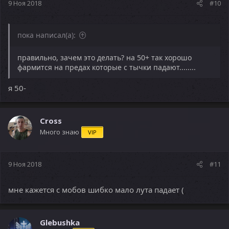
9 Ноя 2018
#10
пока написал(а):
правильно, зачем это делать? на 50+ так хорошо
фармится на предах которые с тычки падают........
я 50-
Cross
Много знаю
VIP
9 Ноя 2018
#11
мне кажется с мобов шибко мало лута падает (
Glebushka