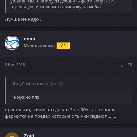
уровня, мы планируем добавить фарм зону в ЗИ,
отдельную, и включить привязку на мобах.
Лучше не надо ...
пока
Меня все знают
VIP
9 Ноя 2018
#8
JohnyCash написал(а):
Не нужно плз
правильно, зачем это делать? на 50+ так хорошо
фармится на предах которые с тычки падают........
Zoid