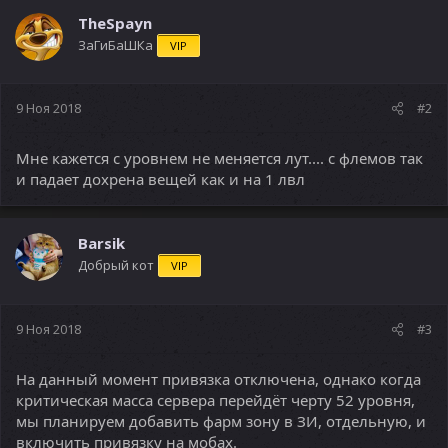
TheSpayn
ЗаГиБаШКа
VIP
9 Ноя 2018
#2
Мне кажется с уровнем не меняется лут.... с флемов так
и падает дохрена вещей как и на 1 лвл
Barsik
Добрый кот
VIP
9 Ноя 2018
#3
На данный момент привязка отключена, однако когда
критическая масса сервера перейдёт черту 52 уровня,
мы планируем добавить фарм зону в ЗИ, отдельную, и
включить привязку на мобах.