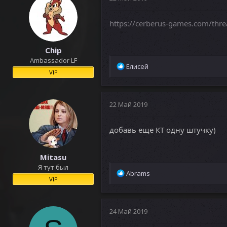
https://cerberus-games.com/th
Chip
Ambassador LF
Р
Елисей
VIP
е
а
к
ц
22 Май 2019
и
и
добавь еще КТ одну штучку)
:
Mitasu
Я тут был
Р
Abrams
VIP
е
а
к
ц
24 Май 2019
и