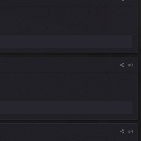
#3
#4