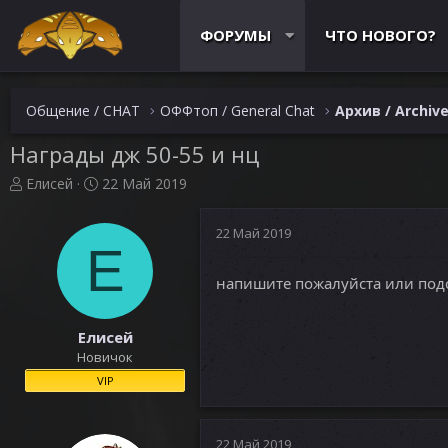
ФОРУМЫ
ЧТО НОВОГО?
Общение / CHAT
ОФФтоп / General Chat
Архив / Archiv
Награды дж 50-55 и нц
А
Д
Елисей
22 Май 2019
в
а
т
т
22 Май 2019
о
а
Е
р
н
т
а
напишите пожалуйста или подс
е
ч
м
а
ы
л
Елисей
а
Новичок
VIP
22 Май 2019