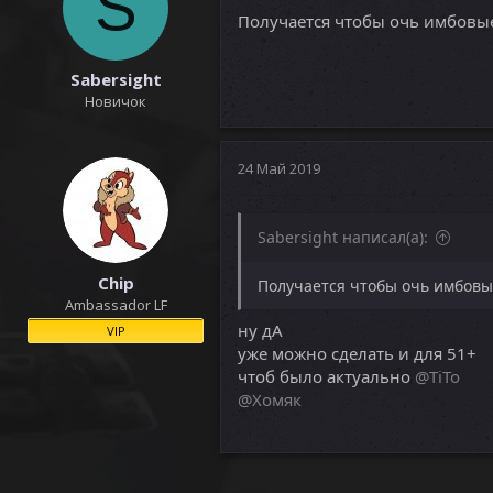
S
и
Получается чтобы очь имбовые
:
Sabersight
Новичок
24 Май 2019
Sabersight написал(а):
Chip
Получается чтобы очь имбовые
Ambassador LF
ну дА
VIP
уже можно сделать и для 51+
чтоб было актуально
@TiTo
@Хомяк