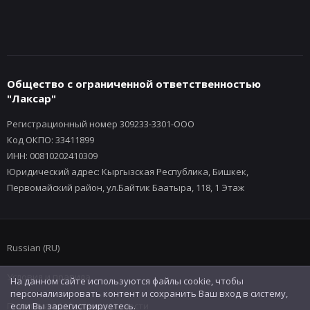
Общество с ограниченной ответственностью
"Лаксар"
Регистрационный номер 309233-3301-ООО
Код ОКПО: 33411899
ИНН: 00810202410309
Юридический адрес: Кыргызская Республика, Бишкек,
Первомайский район, ул.Байтик Баатыра, 118, 1 Этаж
Russian (RU)
Условия и правила
На данном сайте используются файлы cookie, чтобы
персонализировать контент и сохранить Ваш вход в систему,
Политика конфиденциальности
если Вы зарегистрируетесь.