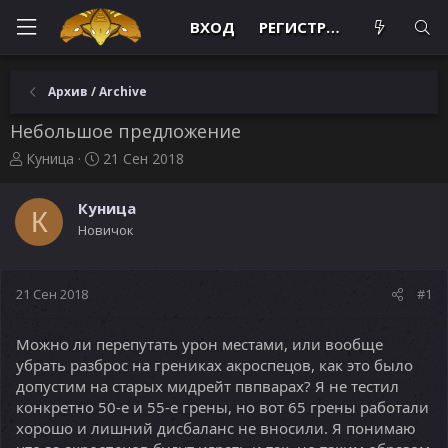
ВХОД
РЕГИСТРАЦИЯ
Архив / Archive
Небольшое предложение
А
Д
Куница
21 Сен 2018
в
а
т
т
Куница
о
а
К
Новичок
р
н
т
а
е
ч
м
а
21 Сен 2018
#1
ы
л
а
Можно ли перепутать урон местами, или вообще
убрать разброс на грениках акроспецов, как это было
допустим на старых мидрейт пвпварах? Я не тестил
конкретно 50-е и 55-е грены, но вот 65 грены работали
хорошо и лишний дисбаланс не вносили. Я понимаю