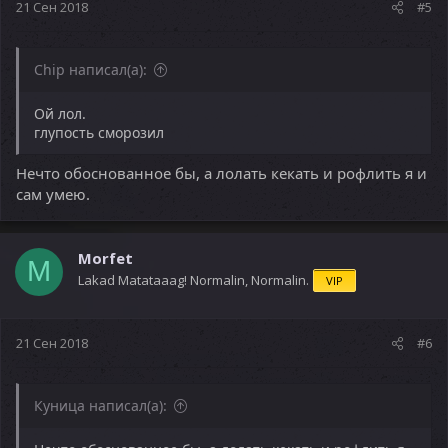
21 Сен 2018
#5
Chip написал(а):
Ой лол.
глупость сморозил
Нечто обоснованное бы, а лолать кекать и рофлить я и
сам умею.
Morfet
M
Lakad Matataaag! Normalin, Normalin.
VIP
21 Сен 2018
#6
Куница написал(а):