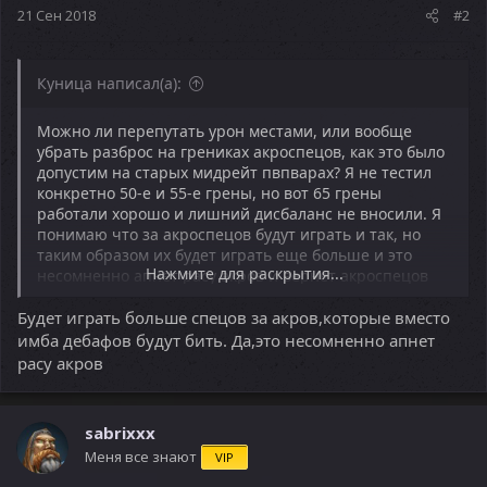
21 Сен 2018
#2
Куница написал(а):
Можно ли перепутать урон местами, или вообще
убрать разброс на грениках акроспецов, как это было
допустим на старых мидрейт пвпварах? Я не тестил
конкретно 50-е и 55-е грены, но вот 65 грены
работали хорошо и лишний дисбаланс не вносили. Я
понимаю что за акроспецов будут играть и так, но
таким образом их будет играть еще больше и это
Нажмите для раскрытия...
несомненно апнет расу акров и вернет акроспецов
как боевой класс. На мой взгляд задумка Рф онлайн -
Будет играть больше спецов за акров,которые вместо
это акры разъебывают альянс белко кор. А
получается наоборот всегда, коры качаются быстрее
имба дебафов будут бить. Да,это несомненно апнет
и белки с акрами дефаются. )
расу акров
Да ситуации бывают разными и все зависит от
общего живого онлайна расы.
sabrixxx
Меня все знают
VIP
Да, я не собираюсь играть за акроспеца, тем более
точить его и тащить в лампы что бы всех нагибать.