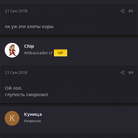
21 Сен 2018
#3
ох уж эти кляты коры
Chip
Ambassador LF
VIP
21 Сен 2018
#4
Ой лол.
глупость сморозил
Куница
К
Новичок