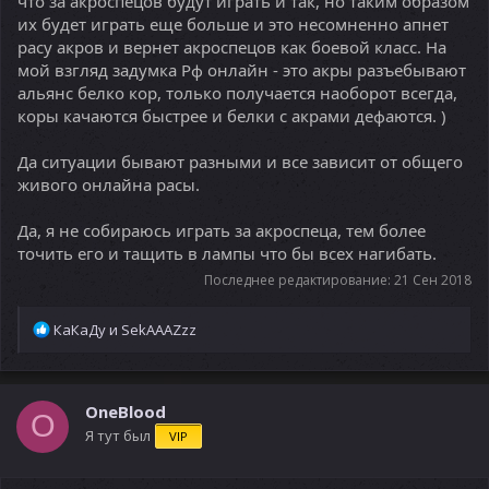
что за акроспецов будут играть и так, но таким образом
их будет играть еще больше и это несомненно апнет
расу акров и вернет акроспецов как боевой класс. На
мой взгляд задумка Рф онлайн - это акры разъебывают
альянс белко кор, только получается наоборот всегда,
коры качаются быстрее и белки с акрами дефаются. )
Да ситуации бывают разными и все зависит от общего
живого онлайна расы.
Да, я не собираюсь играть за акроспеца, тем более
точить его и тащить в лампы что бы всех нагибать.
Последнее редактирование:
21 Сен 2018
Р
КаКаДу
и
SekAAAZzz
е
а
к
ц
OneBlood
O
и
Я тут был
VIP
и
: