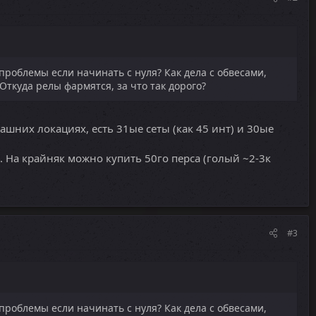
проблемы если начинать с нуля? Как дела с обвесами,
Откуда релы фармятся, за что так дорого?
ашних локациях, есть 31ые сеты (как 45 инт) и 30ые
. На крайняк можно купить 50го перса (голый ~2-3к
#3
проблемы если начинать с нуля? Как дела с обвесами,