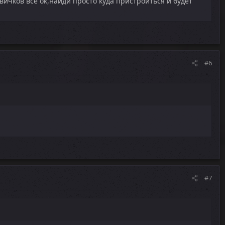
вичков все ок,найди просто куда пристроиться и будет
#6
#7