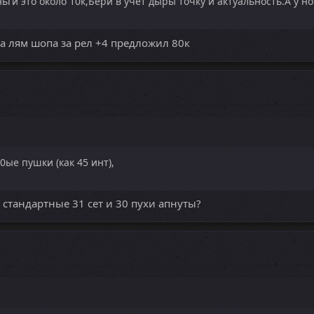
и это около 10к,Бери в учёт дыры точку и актуальность.А у но
а лям шопа за рел +4 предложил 80к
30ые пушки (как 45 инт),
т стандартные 31 сет и 30 пухи апнуты?