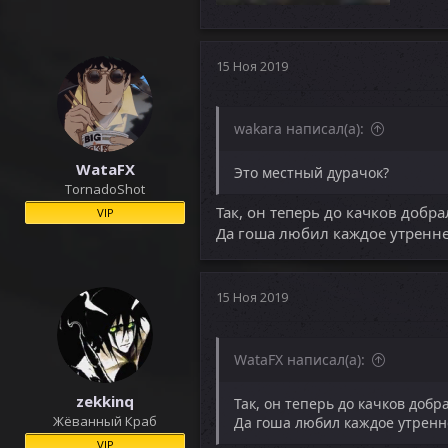
550.8 KB · Просмотры: 447
15 Ноя 2019
wakara написал(а):
WataFX
Это местный дурачок?
TornadoShot
Так, он теперь до качков добра
VIP
Да гоша любил каждое утреннее
15 Ноя 2019
WataFX написал(а):
zekkinq
Так, он теперь до качков добр
Жёванный Краб
Да гоша любил каждое утренне
VIP