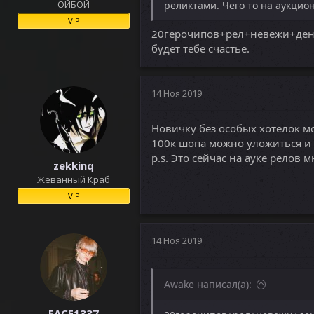
ОЙБОЙ
реликтами. Чего то на аукцион
VIP
20герочипов+рел+невежи+деньг
будет тебе счастье.
14 Ноя 2019
Новичку без особых хотелок мож
100к шопа можно уложиться и 
p.s. Это сейчас на ауке релов м
zekkinq
Жёванный Краб
VIP
14 Ноя 2019
Awake написал(а):
FACE1337