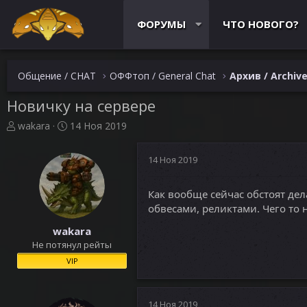
ФОРУМЫ
ЧТО НОВОГО?
Общение / CHAT
ОФФтоп / General Chat
Архив / Archiv
Новичку на сервере
А
Д
wakara
14 Ноя 2019
в
а
т
т
14 Ноя 2019
о
а
р
н
т
а
Как вообще сейчас обстоят дел
е
ч
обвесами, реликтами. Чего то 
м
а
ы
л
wakara
а
Не потянул рейты
VIP
14 Ноя 2019