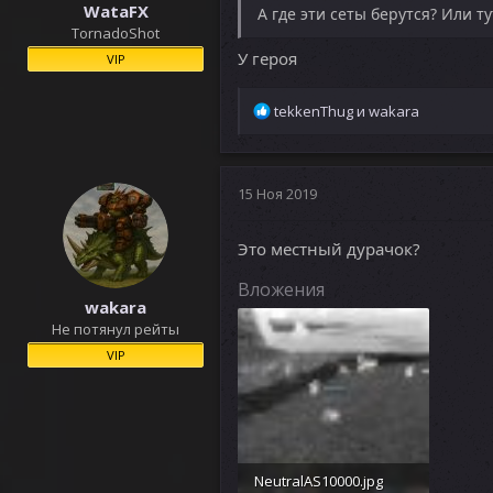
WataFX
А где эти сеты берутся? Или т
TornadoShot
У героя
VIP
Р
tekkenThug
и
wakara
е
а
к
ц
15 Ноя 2019
и
и
Это местный дурачок?
:
Вложения
wakara
Не потянул рейты
VIP
NeutralAS10000.jpg