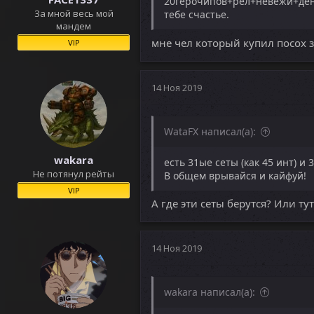
20герочипов+рел+невежи+деньг
За мной весь мой
тебе счастье.
мандем
мне чел который купил посох з
VIP
14 Ноя 2019
WataFX написал(а):
wakara
есть 31ые сеты (как 45 инт) и 
Не потянул рейты
В общем врывайся и кайфуй!
VIP
А где эти сеты берутся? Или ту
14 Ноя 2019
wakara написал(а):