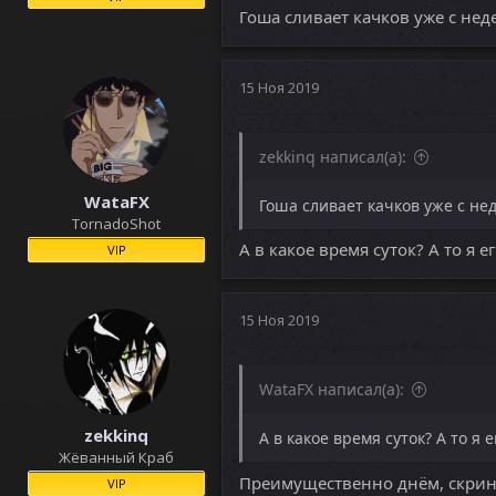
Гоша сливает качков уже с нед
15 Ноя 2019
zekkinq написал(а):
WataFX
Гоша сливает качков уже с не
TornadoShot
А в какое время суток? А то я 
VIP
15 Ноя 2019
WataFX написал(а):
zekkinq
А в какое время суток? А то я 
Жёванный Краб
Преимущественно днём, скрин
VIP