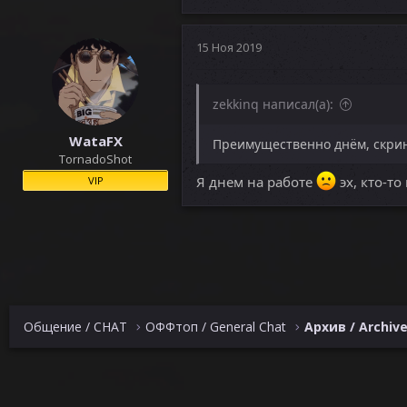
15 Ноя 2019
zekkinq написал(а):
WataFX
Преимущественно днём, скрин
TornadoShot
Я днем на работе
эх, кто-т
VIP
Общение / CHAT
ОФФтоп / General Chat
Архив / Archiv