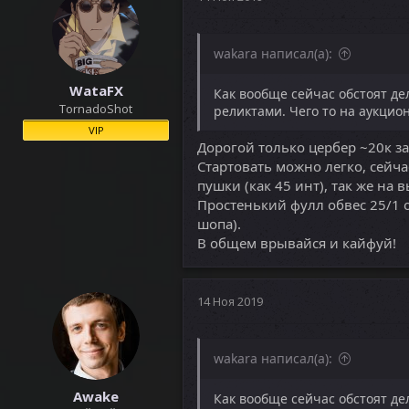
wakara написал(а):
WataFX
Как вообще сейчас обстоят де
TornadoShot
реликтами. Чего то на аукцион
VIP
Дорогой только цербер ~20к з
Стартовать можно легко, сейча
пушки (как 45 инт), так же на
Простенький фулл обвес 25/1 о
шопа).
В общем врывайся и кайфуй!
14 Ноя 2019
wakara написал(а):
Awake
Как вообще сейчас обстоят де