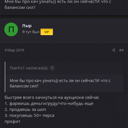
Мне бы про кач узнать)) есть ли он сейчас?И что с
балансом сил?
Пыр
П
Я тут был
VIP
9 Мар 2019
#4
Tearhz1 написал(а):
Мне бы про кач узнать)) есть ли он сейчас?И что с
балансом сил?
быстрее всего качнуться на аукционе сейчас
1. фармишь деньги/руду/что-нибудь еще
2. продаешь за шоп
3. покупаешь 50+ перса
профит