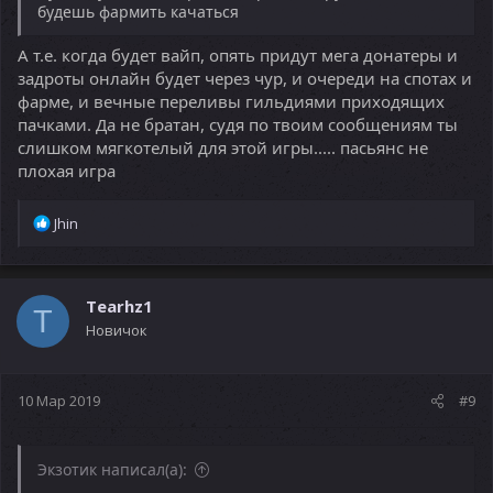
будешь фармить качаться
А т.е. когда будет вайп, опять придут мега донатеры и
задроты онлайн будет через чур, и очереди на спотах и
фарме, и вечные переливы гильдиями приходящих
пачками. Да не братан, судя по твоим сообщениям ты
слишком мягкотелый для этой игры..... пасьянс не
плохая игра
Р
Jhin
е
а
к
ц
Tearhz1
T
и
Новичок
и
:
10 Мар 2019
#9
Экзотик написал(а):