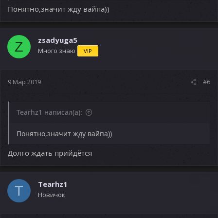
Понятно,значит жду вайпа))
zsadyuga5
Z
Много знаю
VIP
9 Мар 2019
#6
Tearhz1 написал(а):
Понятно,значит жду вайпа))
Долго ждать прийдётся
Tearhz1
T
Новичок