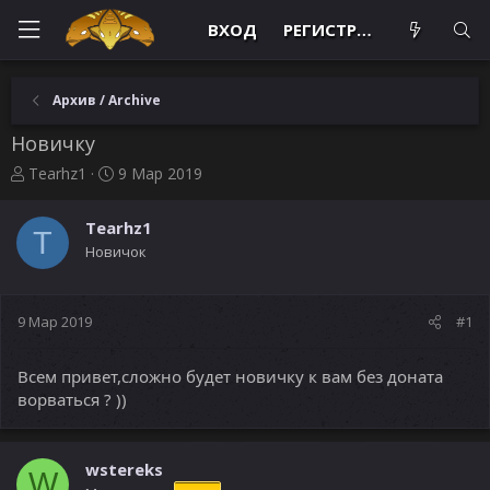
ВХОД
РЕГИСТРАЦИЯ
Архив / Archive
Новичку
А
Д
Tearhz1
9 Мар 2019
в
а
т
т
Tearhz1
о
а
T
Новичок
р
н
т
а
е
ч
м
а
9 Мар 2019
#1
ы
л
а
Всем привет,сложно будет новичку к вам без доната
ворваться ? ))
wstereks
W