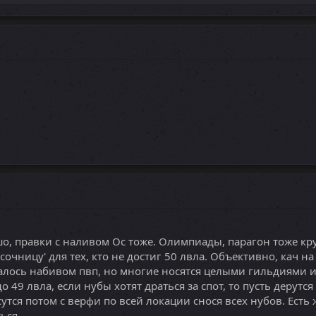
шо, правки с наливом Ос тоже. Олимпиады, парагон тоже кру
сочницу' для тех, кто не достиг 50 лвла. Объективно, кач н
лось набивом пвп, но многие носятся целыми гильдиями и
 49 лвла, если нубы хотят драться за спот, то пусть дерутся 
утся потом с верфи по всей локации снося всех нубов. Есть 
ься.