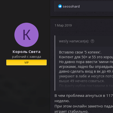
Р
seosohard
е
а
к
ц
1 Мар 2019
К
и
и
:
wesly написал(а):
Король Света
Вставлю свои '5 копеек'.
рабочий с завода
Контент для 50+ и 55 это хор
Но давно пора ввести 'мини-пе
VIP
игроками, ладно бы оправдыв
давно сделать вход в вк до 49 
умирают в лабе и несутся пото
выше 49 нечего соваться.
По факту нубов поставили в та
Это я к чему... Разделить надо 
В чем проблема апнуться в 117
И эта проблема не возникла с
неделю.
При этом онлайн заметно падае
играет стабильно.