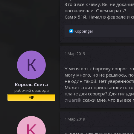
Это я все к чему. Вы не докачи
посваливали. С кем играть?
Сам я 51й. Начал в феврале и 
Р
Koppinger
е
а
к
ц
1 Мар 2019
К
и
и
У меня вот к барсику вопрос: ч
:
могу много, но не решаюсь, по
не один такой. Нет уверенност
Король Света
Может стоит приостановить тор
рабочий с завода
плане для сервера? Для гильди
VIP
@Barsik
скажи мне, что вы все
1 Мар 2019
K
Я думаю, что лучшим решение