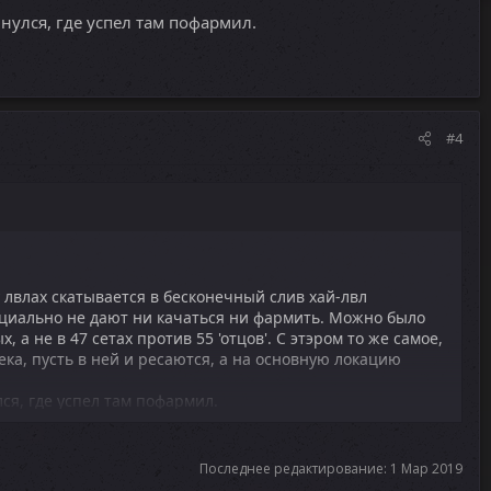
нулся, где успел там пофармил.
#4
оу лвлах скатывается в бесконечный слив хай-лвл
ециально не дают ни качаться ни фармить. Можно было
, а не в 47 сетах против 55 'отцов'. С этэром то же самое,
ека, пусть в ней и ресаются, а на основную локацию
лся, где успел там пофармил.
Последнее редактирование:
1 Мар 2019