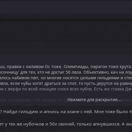
ошо, правки с наливом Ос тоже. Олимпиады, парагон тоже круто.
сочницу' для тех, кто не достиг 50 лвла. Объективно, кач на л
алось набивом пвп, но многие носятся целыми гильдиями и сп
лвла, если нубы хотят драться за спот, то пусть дерутся на равных
м с верфи по всей локации снося всех нубов. Есть же ставка Дж
Нажмите для раскрытия...
кое положение, что пинают по всем локам, где успел там качну
контент по лвлам... 1-49 и 50-55.
? Найди гильдию и апнись на элане с ней. Мне тоже было тя
егодня, надеюсь меня услышат.
т у тех же нубочков и 50х свиней, только апнувшихся. А зна