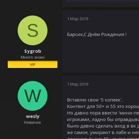
е
а
к
ц
1 Мар 2019
S
и
и
Барсик,С Днём Рождения !
:
Sygrob
Много знаю
VIP
1 Мар 2019
W
Вставлю свои '5 копеек'.
Контент для 50+ и 55 это хоро
Но давно пора ввести 'мини-пе
wesly
игроками, ладно бы оправдыва
Новичок
было давно сделать вход в вк до
же самое, умирают в лабе и нес
локацию выше 49 нечего соват