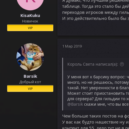
таблице. Тогда это стало бы 
переходов игроков между гиль
KisaKuku
И это действительно было бы
Новичок
VIP
1 Мар 2019
Король Света написал(а):
Barsik
У меня вот к барсику вопрос: 
Добрый кот
много, но не решаюсь, потому 
такой. Нет уверенности в бла
VIP
Может стоит приостановить то
для сервера? Для гильдии то х
@Barsik
скажи мне, что вы все
Чем больше таких постов на ф
У вас как будто нашествие ну 
контент для 55, дело тут не в