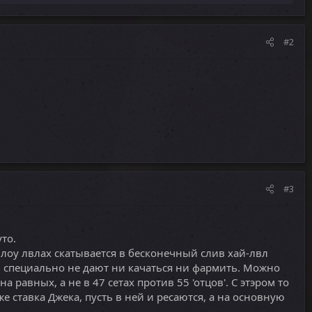
#2
#3
то.
а лоу лвлах скатывается в бесконечный слив хай-лвл
 специально не дают ни качаться ни фармить. Можно
на равных, а не в 47 сетах против 55 'отцов'. С этэром то
же ставка Джека, пусть в ней и ресаются, а на основную