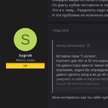
По факту нубов поставили в та
Это я к чему... Разделить надо 
И эта проблема не возникла се
1 Мар 2019
S
wesly написал(а):
Sygrob
Вставлю свои '5 копеек'.
Много знаю
Контент для 50+ и 55 это хор
Но давно пора ввести 'мини-пе
VIP
игроками, ладно бы оправдыв
давно сделать вход в вк до 49 
умирают в лабе и несутся пото
выше 49 нечего соваться.
По факту нубов поставили в та
Это я к чему... Разделить надо 
Мне интересно как ты себя чув
И эта проблема не возникла с