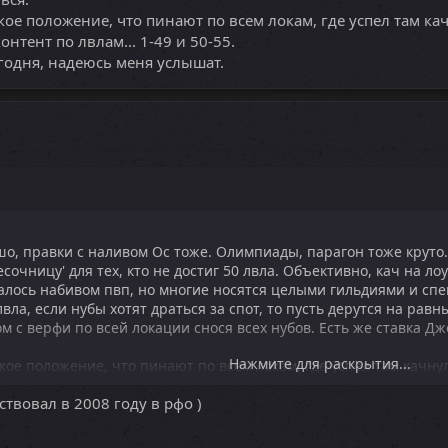
кое положение, что пинают по всем локам, где успел там кач
контент по лвлам... 1-49 и 50-55.
годня, надеюсь меня услышат.
ошо, правки с наливом Ос тоже. Олимпиады, парагон тоже круто.
сочницу' для тех, кто не достиг 50 лвла. Объективно, кач на л
алось набивом пвп, но многие носятся целыми гильдиями и сп
лвла, если нубы хотят драться за спот, то пусть дерутся на равных
м с верфи по всей локации снося всех нубов. Есть же ставка Дж
Нажмите для раскрытия...
кое положение, что пинают по всем локам, где успел там качну
контент по лвлам... 1-49 и 50-55.
ствовал в 2008 году в рфо )
егодня, надеюсь меня услышат.