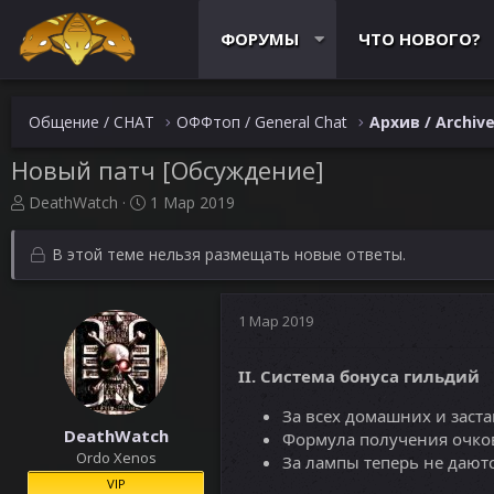
ФОРУМЫ
ЧТО НОВОГО?
Общение / CHAT
ОФФтоп / General Chat
Архив / Archiv
Новый патч [Обсуждение]
А
Д
DeathWatch
1 Мар 2019
в
а
т
т
В этой теме нельзя размещать новые ответы.
о
а
р
н
т
а
1 Мар 2019
е
ч
м
а
ы
л
II. Система бонуса гильдий
а
За всех домашних и заста
DeathWatch
Формула получения очков 
Ordo Xenos
За лампы теперь не дают
VIP