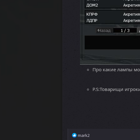
Про какие лампы мо
P.S:Товарищи игроки
Р
mark2