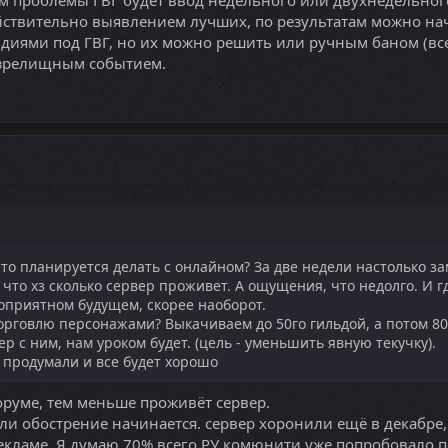
действительно выявлением лучших, по результатам можно на
диями под ГВГ, но их можно решить или ручным баном (все
 зрелищным событием.
что планируется делать с онлайном? За две недели настолько за
что хз сколько сервер проживет. А ощущения, что недолго. И гд
гоприятном будущем, скорее наоборот.
рговлю персонажами? Выкачиваем до 50го гильдой, а потом 80% 
ер с ним, нам уроком будет. (цель - уменьшить явную текучку).
 продумали и все будет хорошо
оруме, тем меньше проживёт сервер.
или обострение начинается. сервер хоронили ещё в декабре,
 рекламе. Я думаю 70% всего РУ комюнити уже попробовало по