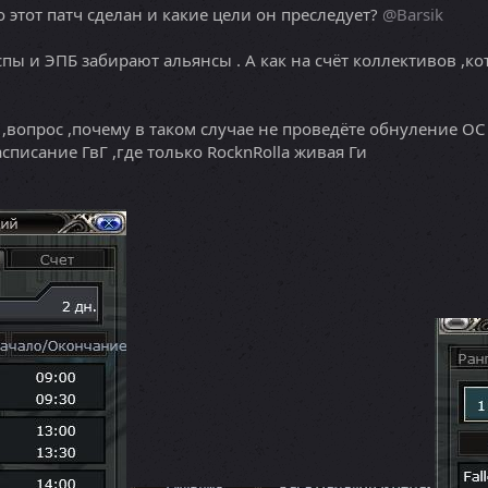
о этот патч сделан и какие цели он преследует?
@Barsik
спы и ЭПБ забирают альянсы . А как на счёт коллективов ,
 ,вопрос ,почему в таком случае не проведёте обнуление ОС 
писание ГвГ ,где только RocknRolla живая Ги