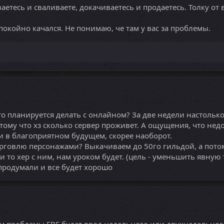
ваетесь и сваливаете, докачиваетесь и продаетесь. Толку от 
спокойно качался. Не понимаю, че там у вас за проблемы.
то планируется делать с онлайном? За две недели настолько
тому что хз сколько сервер проживет. А ощущения, что недол
и в благоприятном будущем, скорее наоборот.
говлю персонажами? Выкачиваем до 50го гильдой, а потом 8
и то хер с ним, нам уроком будет. (цель - уменьшить явную 
 продумали и все будет хорошо
м проблемы ГВГ будет ввод недельного или двухнедельног