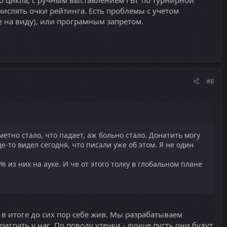
числять очки рейтинга. Есть проблемы с учетом
 на виду), или програмным запретом.
#8
метно стало, что падает, аж больно стало. Донатить могу
е-то видел сегодня, что писали уже об этом. Я не один
из них на ауке. И че от этого толку в глобальном плане
 в итоге до сих пор себе жив. Мы разрабатываем
играть у нас. По поводу утечки - лучше пусть они будут