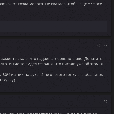
вас как от козла молока. Не хватало чтобы еще 55е все
#6
 заметно стало, что падает, аж больно стало. Донатить
го. И где-то видел сегодня, что писали уже об этом. Я
0% из них на ауке. И че от этого толку в глобальном
текучку).
#7
о цикла, с ручным выставлением ГВГ по турнирной