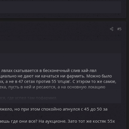
#5
оу лвлах скатывается в бесконечный слив хай-лвл
ециально не дают ни качаться ни фармить. Можно было
, а не в 47 сетах против 55 'отцов'. С этэром то же самое,
ека, пусть в ней и ресаются, а на основную локацию
лся, где успел там пофармил.
жело, но при этом спокойно апнулся с 45 до 50 за
ешь где они все? На аукционе. Зато тот же костяк 55х