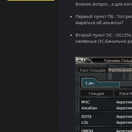
Возник вопрос , а для ког
Первый пункт ПБ : Топ ре
мараться об альянсы?
Второй пункт ОС : ОС/25к
халявные ОС.Банально рас