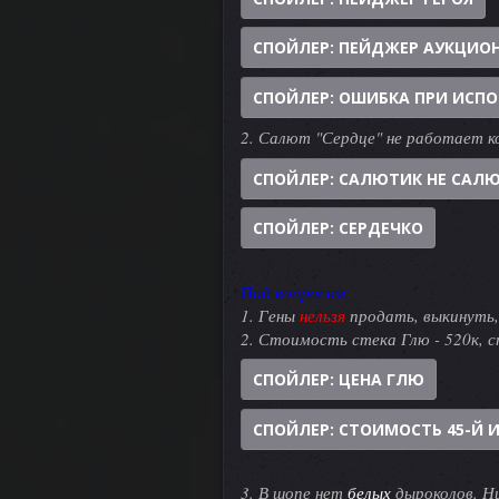
СПОЙЛЕР:
ПЕЙДЖЕР АУКЦИО
СПОЙЛЕР:
ОШИБКА ПРИ ИСПО
2. Салют "Сердце" не работает к
СПОЙЛЕР:
САЛЮТИК НЕ САЛЮ
СПОЙЛЕР:
СЕРДЕЧКО
Под вопросом:
1. Гены
нельзя
продать, выкинуть,
2. Стоимость стека Глю - 520к,
СПОЙЛЕР:
ЦЕНА ГЛЮ
СПОЙЛЕР:
СТОИМОСТЬ 45-Й 
3. В шопе нет
белых
дыроколов. Ни