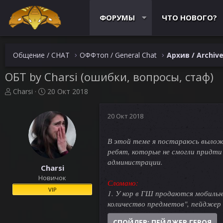
ФОРУМЫ
ЧТО НОВОГО?
Общение / CHAT
ОФФтоп / General Chat
Архив / Archiv
ОБТ by Charsi (ошибки, вопросы, стаф)
А
Д
Charsi
20 Окт 2018
в
а
т
т
20 Окт 2018
о
а
р
н
т
а
В этой теме я постараюсь выложи
е
ч
ребят, которые не смогли придти
м
а
администрации.
ы
л
Charsi
а
Новичок
Сломано:
VIP
1. У кор в ГШ продаются мобиль
количество предметов", пейджер
СПОЙЛЕР:
ПЕЙДЖЕР ГЕРОЯ