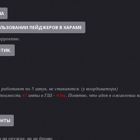
НА
ЛЬЗОВАНИИ ПЕЙДЖЕРОВ В ХАРАМЕ
орректно.
ТИК.
 работают по 5 штук, не стакаются. (у координатора)
 стоимость
45
инты в ГШ -
43кк
. Понятно, что идея в оживлении к
ИНТЫ
 на оружие, ни на броню.