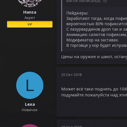
Barsik написал(а):
Hansa
Пейджеры:
Акрет
Заработают тогда, когда пофи
вероятностью 80% пофиксится 
VIP
С лазурвардинов дроп так и з
Анимацию салютов пофиксим, 
Модификатор на заставах.
В торговце у кор будет испра
Цены на оружие и шмот, остан
20 Окт 2018
L
Может всё таки поднять до 108
подумайте пожалуйста над эти
Lexa
Новичок
20 Окт 2018