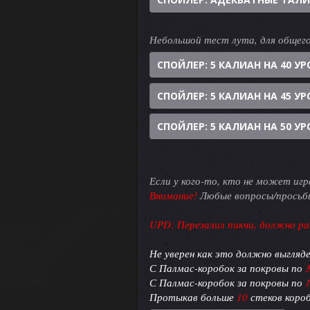
Небольшой тест лута, для общего
СПОЙЛЕР:
5 КАЛИАН НА 40 УР
СПОЙЛЕР:
5 КАЛИАН НА 45 УР
СПОЙЛЕР:
5 КАЛИАН НА 50 УР
Если у кого-то, кто не может иг
Внимание!
Любые вопросы/просьбы
UPD: Перезалил пикчи, должно р
Не уверен как это должно выгляде
С Палмас-коробок за покровы по
С Палмас-коробок за покровы по
Протыкав больше
10
стеков короб