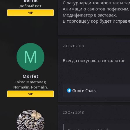
С лазурвардинов дроп так и за
Добрый кот
Анимацию салютов пофиксим, я
VIP
Модификатор в заставах.
В торговце у кор будет исправ
20 Окт 2018
M
Всегда покупаю стек салютов
Morfet
Lakad Matataaag!
Normalin, Normalin.
Р
Grod
и
Charsi
VIP
е
а
к
ц
20 Окт 2018
и
и
: