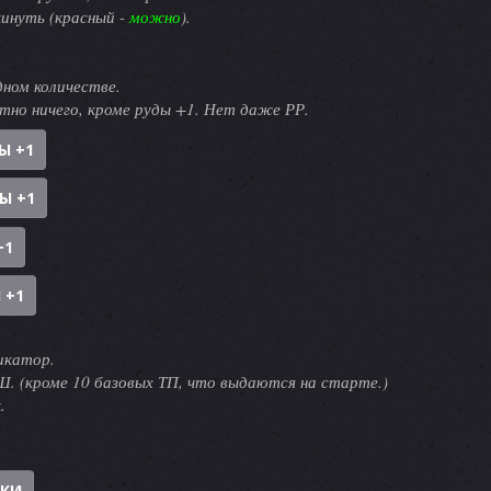
инуть (красный -
можно
).
дном количестве.
тно ничего, кроме руды +1. Нет даже РР.
Ы +1
Ы +1
+1
 +1
икатор.
. (кроме 10 базовых ТП, что выдаются на старте.)
.
ИКИ