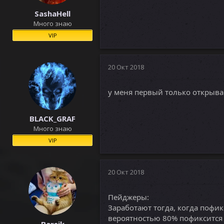
SashaHell
Много знаю
VIP
20 Окт 2018
у меня первый только открыва
BLACK_GRAF
Много знаю
VIP
20 Окт 2018
Пейджеры:
Заработают тогда, когда пофи
вероятностью 80% пофиксится 
Barsik