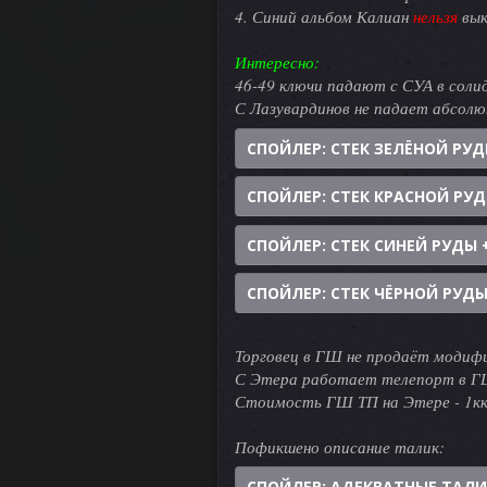
4. Синий альбом Калиан
нельзя
вык
Интересно:
46-49 ключи падают с СУА в соли
С Лазувардинов не падает абсолю
СПОЙЛЕР:
СТЕК ЗЕЛЁНОЙ РУД
СПОЙЛЕР:
СТЕК КРАСНОЙ РУД
СПОЙЛЕР:
СТЕК СИНЕЙ РУДЫ 
СПОЙЛЕР:
СТЕК ЧЁРНОЙ РУДЫ
Торговец в ГШ не продаёт модиф
С Этера работает телепорт в ГШ
Стоимость ГШ ТП на Этере - 1кк
Пофикшено описание талик:
СПОЙЛЕР:
АДЕКВАТНЫЕ ТАЛ