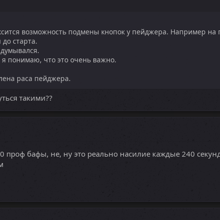
ксится возможность подмены кнопок у пейджера. Например на п
до старта.
адумывался.
я понимаю, что это очень важно.
влена раса пейджера.
уться такими??
0 проф бафы, не, ну это реально насилие каждые 240 секун
м