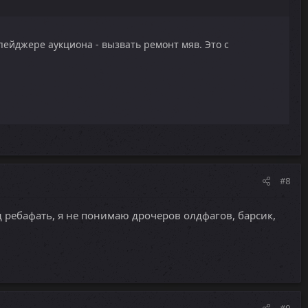
ейджере аукциона - вызвать ремонт мяв. Это с
#8
д ребафать, я не понимаю дрочеров олдфагов, барсик,
#9