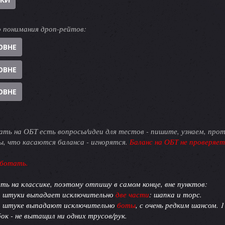
 понимания дроп-рейтов:
ОВНЕ
ОВНЕ
ОВНЕ
рать на ОБТ есть вопросы/идеи для тестов - пишите, узнаем, про
, что касаются баланса - игнорятся.
Баланс на ОБТ не проверяет
аботать.
ть на классике, поэтому отпишу в самом конце, вне пунктов:
3
штуки выпадает исключительно
две части
: шапка и торс.
1
штуке выпадают исключительно
боты
, с очень редким шансом. 1
ок - не вытащил ни одних трусов/рук.