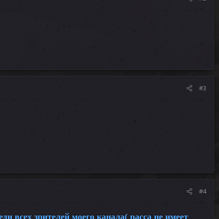
#3
#4
и всех зрителей моего канала( расса не имеет