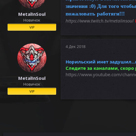
значения :0) Для того чтоб
пожаловать работяги!!!
MetalInSoul
Новичок
https://www.twitch.tv/metalinsoul
VIP
4 Дек 2018
Норильский инет задушил...
Следите за каналами, скоро
https://www.youtube.com/chan
MetalInSoul
Новичок
VIP