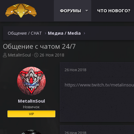
ФОРУМЫ
ЧТО НОВОГО?
Общение / CHAT
Медиа / Media
Общение с чатом 24/7
А
Д
MetalInSoul
26 Ноя 2018
в
а
т
т
26 Ноя 2018
о
а
р
н
т
а
https://www.twitch.tv/metalinsou
е
ч
м
а
ы
л
MetalInSoul
а
Новичок
VIP
26 Ноя 2018