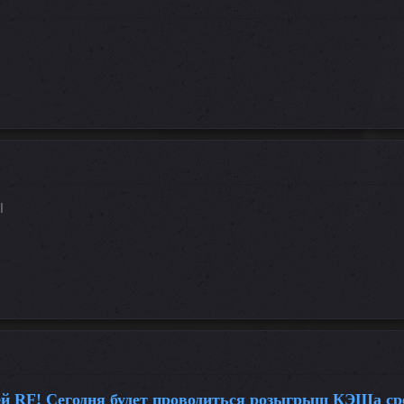
l
й RF! Сегодня будет проводиться розыгрыш КЭШа сред