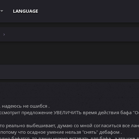
LANGUAGE
e
, надеюсь не ошибся .
ассмотрит предложение УВЕЛИЧИТЬ время действия бафа "О
то реально выбешивает, думаю со мной согласиться все лан
 потому что осадное умение нельзя "снять" дебафом .
дно бафатся, то ланчу нужно вставать для бафа , а это уже д