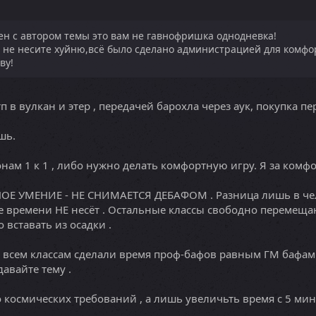
ен с автором темы это вам не гавнофришка однодневка!
и не несите хуйню,всё было сделано администрацией для комфо
ву!
 в вулкан и этер , передачей барохла через аук, покупка пе
шь.
нам 1 к 1 , либо нужно делать комфортную игру. Я за комфо
ОЕ УМЕНИЕ - НЕ СНИМАЕТСЯ ДЕБАФОМ . Разница лишь в чело
 времени НЕ несёт . Остальные классы свободно перемещаю
вставать из осадки .
тоб всем классам сделали время проф-бафов равным ГМ бафам .
авайте тему .
о космических требований , а лишь увеличьть время с 5 мину