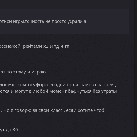
ртной игры,точность не просто убрали а
рсонажей, рейтами х2 и тд и тп
рт по этому и играю.
веческом комфорте людей кто играет за ланчей ,
тся и могут в любой момент бафнуться без утраты
 Но я говорю за свой класс , если хотите чтоб
т до 30 .