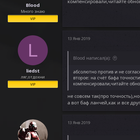
компенсировали,читайте обно
Blood
Много знаю
VIP
13 Янв 2019
L
Blood написал(а):
liedst
абсолютно против и не соглас
ляг,отдохни
второе: на счёт бафа точност
компенсировали,читайте обно
VIP
не совсем так(про точность),н
а вот баф ланчей,как и все др
13 Янв 2019