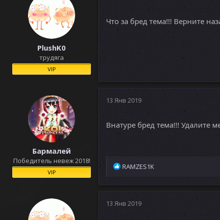
Что за бред тема!!! Верните наза
PlushK0
трудяга
VIP
13 Янв 2019
Внатуре бред тема!!! Удалите м
Бармалей
Победитель невеж 2018!
Р
RAMZES1K
VIP
е
а
к
ц
13 Янв 2019
и
и