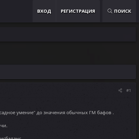
ВХОД
РЕГИСТРАЦИЯ
ПОИСК
#1
садное умение" до значения обычных ГМ бафов .
чи.
исбаланс .