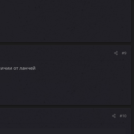
#9
личии от ланчей
#10