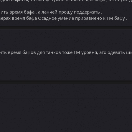
ь время бафа , а ланчей прошу поддержать .
верах время бафа Осадное умение приравнено к ГМ бафу .
ить время бафов для танков тоже ГМ уровня, ато одевать щи