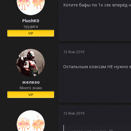
Хотите бафы по 1к сек вперёд 
:
PlushK0
трудяга
VIP
13 Янв 2019
Остальным классам НЕ нужно вс
железо
Много знаю
VIP
13 Янв 2019