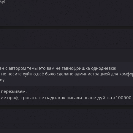
ву!
ен с автором темы это вам не гавнофришка однодневка!
и не несите хуйню,всё было сделано администрацией для комфо
ву!
о переживем.
угие проф, трогать не надо. как писали выше-дуй на х100500