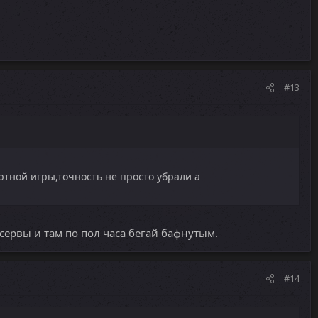
#13
ртной игры,точность не просто убрали а
 сервы и там по пол часа бегай бафнутым.
#14