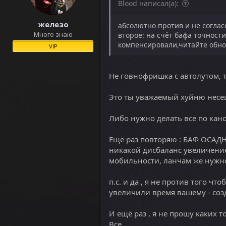
Blood написал(а):
железо
абсолютно против и не соглас
Много знаю
второе: на счёт бафа точност
компенсировали,читайте обно
VIP
Не говнофришка с автолутом, тп
Это ты уважаемый хуйню несе
Либо нужно делать все по кано
Ещё раз повторяю : БАФ ОСАДН
никакой дисбаланс увеличение
мобильности, ланчам же нужно 
п.с. и да , я не против того ч
увеличили время вашему - созд
И ещё раз , я не прошу каких т
Все