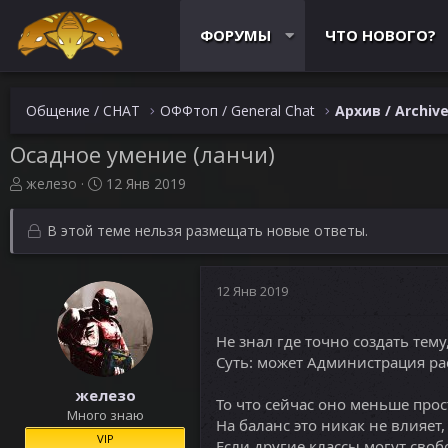
ФОРУМЫ
ЧТО НОВОГО?
Общение / CHAT
ОФФтоп / General Chat
Архив / Archiv
Осадное умение (ланчи)
А
Д
железо
12 Янв 2019
в
а
т
т
В этой теме нельзя размещать новые ответы.
о
а
р
н
т
а
12 Янв 2019
е
ч
м
а
ы
л
Не знал где точно создать тему
а
Суть: может Администрация р
железо
То что сейчас оно меньше прос
Много знаю
На баланс это никак не влияет,
VIP
Если другие классы могут свобо