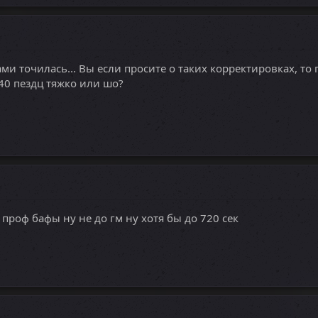
и точилась... Вы если просите о таких корректировках, то 
40 пездц тяжко или шо?
 проф бафы ну не до гм ну хотя бы до 720 сек