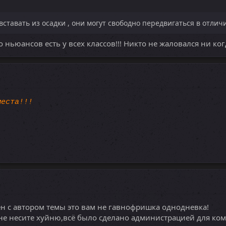
ставать из осадки , они могут свободно передвигаться в отлич
 ньюансов есть у всех классов!!! Никто не жаловался ни ког
места!!!
ен с автором темы это вам не гавнофришка однодневка!
и не несите хуйню,всё было сделано администрацией для ко