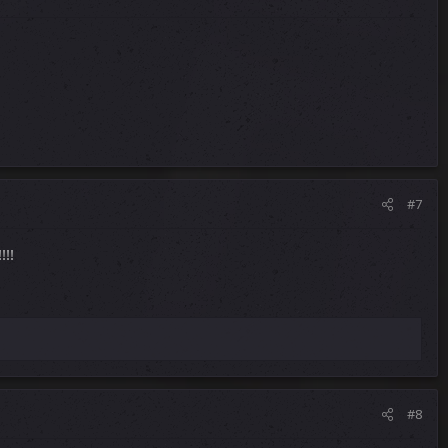
#7
!!
#8