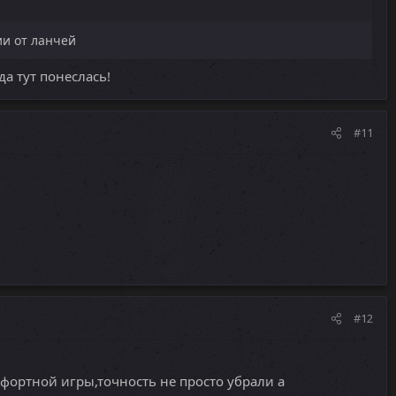
ии от ланчей
да тут понеслась!
#11
#12
мфортной игры,точность не просто убрали а