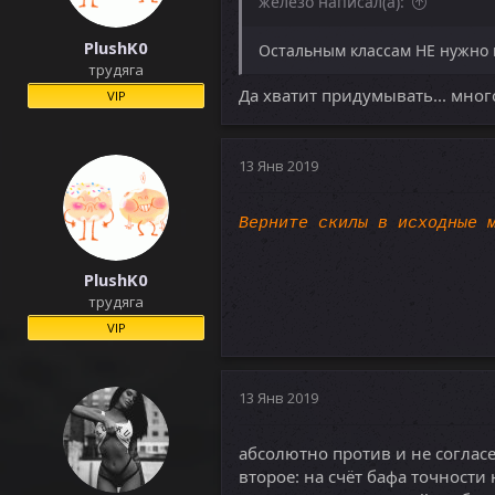
железо написал(а):
PlushK0
Остальным классам НЕ нужно в
трудяга
Да хватит придумывать... много
VIP
13 Янв 2019
Верните скилы в исходные 
PlushK0
трудяга
VIP
13 Янв 2019
абсолютно против и не соглас
второе: на счёт бафа точност