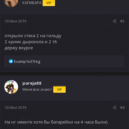
КАПИБАРА
VIP
10 Июл 2019
#3
открыли стека 2 на гильду
2 кримс дырокола и 2 т6
держу вкурсе
Р
Examp1e37reg
е
а
к
ц
pareja88
и
Меня все знают
VIP
и
:
10 Июл 2019
#4
На нг ивенте хотя бы батарейки на 4 часа были)