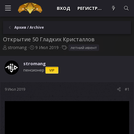
ВХОД
РЕГИСТРАЦИЯ
Архив / Archive
Открытие 50 Гладких Кристаллов
А
Д
Т
stromang
9 Июл 2019
летний ивент
в
а
е
т
т
г
stromang
о
а
и
р
н
пенсионер
VIP
т
а
е
ч
м
а
9 Июл 2019
#1
ы
л
а