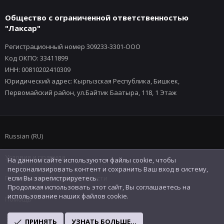
Общество с ограниченной ответственностью
"Лаксар"
Регистрационный номер 309233-3301-ООО
Код ОКПО: 33411899
ИНН: 00810202410309
Юридический адрес: Кыргызская Республика, Бишкек,
Первомайский район, ул.Байтик Баатыра, 118, 1 Этаж
Russian (RU)
Условия и правила
На данном сайте используются файлы cookie, чтобы
персонализировать контент и сохранить Ваш вход в систему,
Политика конфиденциальности
если Вы зарегистрируетесь.
Продолжая использовать этот сайт, Вы соглашаетесь на
использование наших файлов cookie.
Помощь
R
ПРИНЯТЬ
УЗНАТЬ БОЛЬШЕ...