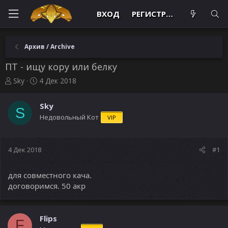
ВХОД
РЕГИСТРАЦИЯ
Архив / Archive
ПТ - ищу кору или белку
А
Д
Sky
4 Дек 2018
в
а
т
т
Sky
о
а
S
Недовольный Кот
VIP
р
н
т
а
е
ч
м
а
4 Дек 2018
#1
ы
л
а
для совместного кача.
договоримся. 50 акр
Flips
F