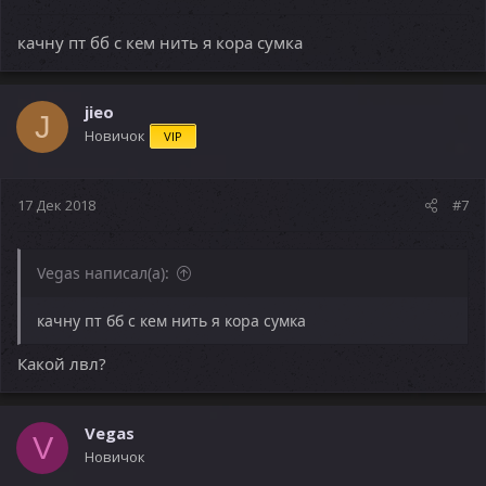
качну пт бб с кем нить я кора сумка
jieo
J
Новичок
VIP
17 Дек 2018
#7
Vegas написал(а):
качну пт бб с кем нить я кора сумка
Какой лвл?
Vegas
V
Новичок