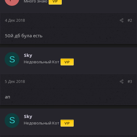
Много знаю
VIP
4 Дек 2018
#2
50й дб була есть
Sky
S
Недовольный Кот
VIP
5 Дек 2018
#3
ап
Sky
S
Недовольный Кот
VIP